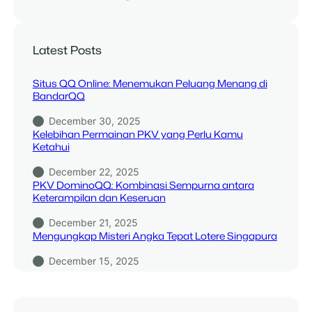
Latest Posts
Situs QQ Online: Menemukan Peluang Menang di
BandarQQ
December 30, 2025
Kelebihan Permainan PKV yang Perlu Kamu
Ketahui
December 22, 2025
PKV DominoQQ: Kombinasi Sempurna antara
Keterampilan dan Keseruan
December 21, 2025
Mengungkap Misteri Angka Tepat Lotere Singapura
December 15, 2025