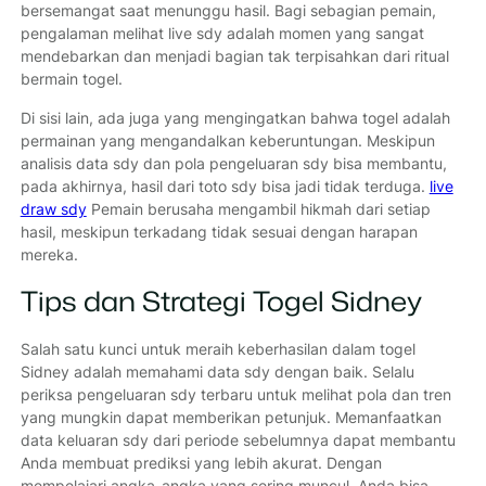
bersemangat saat menunggu hasil. Bagi sebagian pemain,
pengalaman melihat live sdy adalah momen yang sangat
mendebarkan dan menjadi bagian tak terpisahkan dari ritual
bermain togel.
Di sisi lain, ada juga yang mengingatkan bahwa togel adalah
permainan yang mengandalkan keberuntungan. Meskipun
analisis data sdy dan pola pengeluaran sdy bisa membantu,
pada akhirnya, hasil dari toto sdy bisa jadi tidak terduga.
live
draw sdy
Pemain berusaha mengambil hikmah dari setiap
hasil, meskipun terkadang tidak sesuai dengan harapan
mereka.
Tips dan Strategi Togel Sidney
Salah satu kunci untuk meraih keberhasilan dalam togel
Sidney adalah memahami data sdy dengan baik. Selalu
periksa pengeluaran sdy terbaru untuk melihat pola dan tren
yang mungkin dapat memberikan petunjuk. Memanfaatkan
data keluaran sdy dari periode sebelumnya dapat membantu
Anda membuat prediksi yang lebih akurat. Dengan
mempelajari angka-angka yang sering muncul, Anda bisa