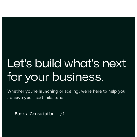
Let's build what's next
for your business.
Whether you're launching or scaling, we're here to help you
achieve your next milestone.
Book a Consultation