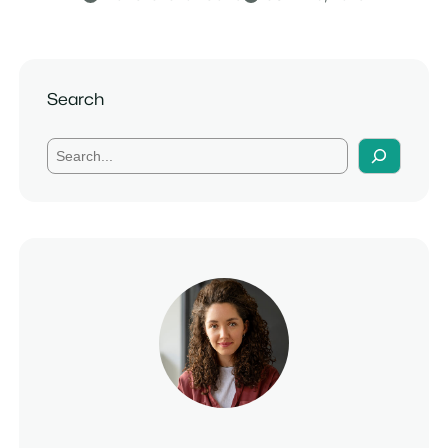
Search
S
e
a
r
c
h