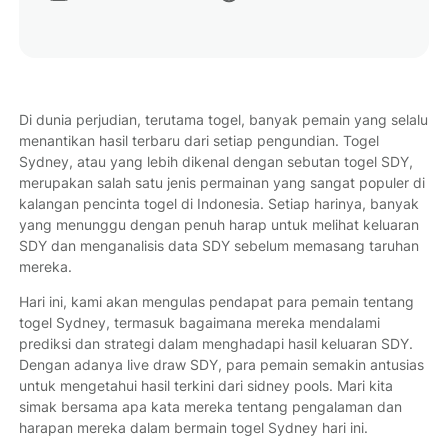
Di dunia perjudian, terutama togel, banyak pemain yang selalu
menantikan hasil terbaru dari setiap pengundian. Togel
Sydney, atau yang lebih dikenal dengan sebutan togel SDY,
merupakan salah satu jenis permainan yang sangat populer di
kalangan pencinta togel di Indonesia. Setiap harinya, banyak
yang menunggu dengan penuh harap untuk melihat keluaran
SDY dan menganalisis data SDY sebelum memasang taruhan
mereka.
Hari ini, kami akan mengulas pendapat para pemain tentang
togel Sydney, termasuk bagaimana mereka mendalami
prediksi dan strategi dalam menghadapi hasil keluaran SDY.
Dengan adanya live draw SDY, para pemain semakin antusias
untuk mengetahui hasil terkini dari sidney pools. Mari kita
simak bersama apa kata mereka tentang pengalaman dan
harapan mereka dalam bermain togel Sydney hari ini.