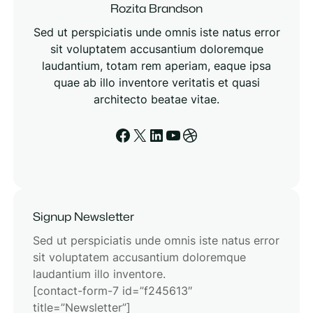
Rozita Brandson
Sed ut perspiciatis unde omnis iste natus error
sit voluptatem accusantium doloremque
laudantium, totam rem aperiam, eaque ipsa
quae ab illo inventore veritatis et quasi
architecto beatae vitae.
Facebook
X
LinkedIn
YouTube
Dribbble
Signup Newsletter
Sed ut perspiciatis unde omnis iste natus error
sit voluptatem accusantium doloremque
laudantium illo inventore.
[contact-form-7 id=”f245613″
title=”Newsletter”]