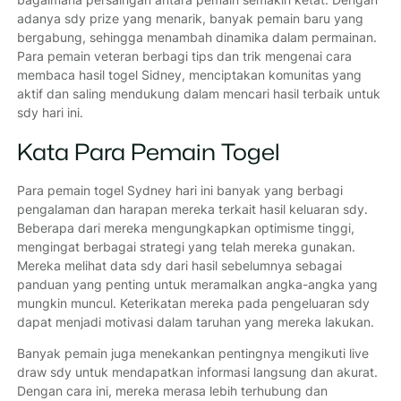
adanya sdy prize yang menarik, banyak pemain baru yang
bergabung, sehingga menambah dinamika dalam permainan.
Para pemain veteran berbagi tips dan trik mengenai cara
membaca hasil togel Sidney, menciptakan komunitas yang
aktif dan saling mendukung dalam mencari hasil terbaik untuk
sdy hari ini.
Kata Para Pemain Togel
Para pemain togel Sydney hari ini banyak yang berbagi
pengalaman dan harapan mereka terkait hasil keluaran sdy.
Beberapa dari mereka mengungkapkan optimisme tinggi,
mengingat berbagai strategi yang telah mereka gunakan.
Mereka melihat data sdy dari hasil sebelumnya sebagai
panduan yang penting untuk meramalkan angka-angka yang
mungkin muncul. Keterikatan mereka pada pengeluaran sdy
dapat menjadi motivasi dalam taruhan yang mereka lakukan.
Banyak pemain juga menekankan pentingnya mengikuti live
draw sdy untuk mendapatkan informasi langsung dan akurat.
Dengan cara ini, mereka merasa lebih terhubung dan