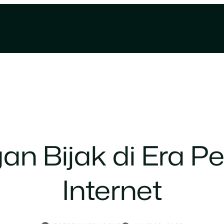
n Bijak di Era Pe
Internet