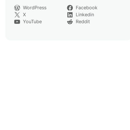
WordPress
Facebook
X
Linkedin
YouTube
Reddit