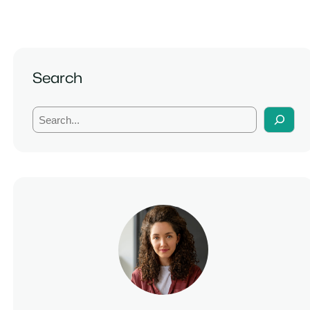
Search
S
e
a
r
c
h