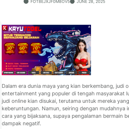
FOT8EJXJF0M8OV5
JUNE 28, 2025
Dalam era dunia maya yang kian berkembang, judi o
entertainment yang populer di tengah masyarakat
judi online kian disukai, terutama untuk mereka ya
keberuntungan. Namun, seiring dengan mudahnya ini 
cara yang bijaksana, supaya pengalaman bermain
dampak negatif.