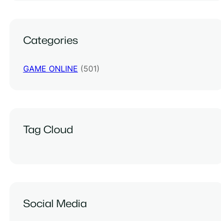
Categories
GAME ONLINE
(501)
Tag Cloud
Social Media