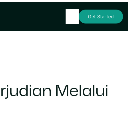
Home
Get Started
rjudian Melalui