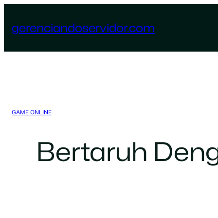
Skip
to
gerenciandoservidor.com
content
GAME ONLINE
Bertaruh Denga