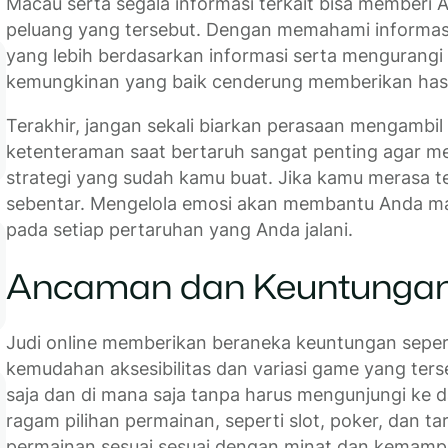
Macau serta segala informasi terkait bisa memberi A
peluang yang tersebut. Dengan memahami informasi
yang lebih berdasarkan informasi serta mengurangi r
kemungkinan yang baik cenderung memberikan hasil
Terakhir, jangan sekali biarkan perasaan mengambil 
ketenteraman saat bertaruh sangat penting agar 
strategi yang sudah kamu buat. Jika kamu merasa tert
sebentar. Mengelola emosi akan membantu Anda mas
pada setiap pertaruhan yang Anda jalani.
Ancaman dan Keuntungan 
Judi online memberikan beraneka keuntungan sepert
kemudahan aksesibilitas dan variasi game yang ter
saja dan di mana saja tanpa harus mengunjungi ke 
ragam pilihan permainan, seperti slot, poker, dan t
permainan sesuai sesuai dengan minat dan kemampua