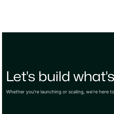
Let's build what'
Whether you're launching or scaling, we're here t