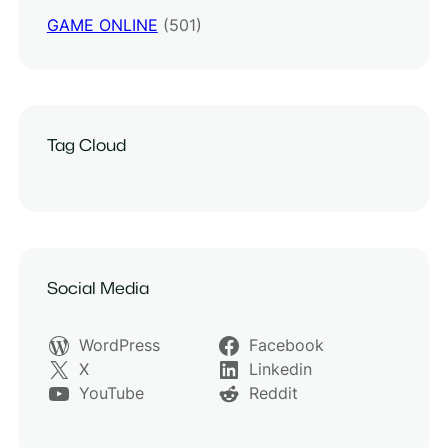
GAME ONLINE
(501)
Tag Cloud
Social Media
WordPress
Facebook
X
Linkedin
YouTube
Reddit