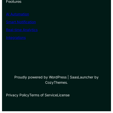
Features
AI Automation
Smart Notification
Real-time Analytics
Integrations
Proudly powered by WordPress | SaasLauncher by
CozyThemes.
Privacy Policy
Terms of Service
License