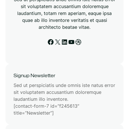
sit voluptatem accusantium doloremque
laudantium, totam rem aperiam, eaque ipsa
quae ab illo inventore veritatis et quasi
architecto beatae vitae.
Facebook
X
LinkedIn
YouTube
Dribbble
Signup Newsletter
Sed ut perspiciatis unde omnis iste natus error
sit voluptatem accusantium doloremque
laudantium illo inventore.
[contact-form-7 id=”f245613″
title=”Newsletter”]