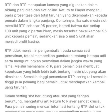
RTP dan RTP merupakan konsep yang digunakan dalam
bidang perjudian dan slot online. Return to Player mengacu
pada prosentase dari total taruhan yang dikembalikan kepada
pemain dalam jangka panjang. Contohnya, jika satu mesin slot
memiliki RTP sebesar 95 persen, berarti bahwa dari setiap
100 unit yang dipertaruhkan, mesin tersebut bakal kembali 95
unit kepada pemain, sedangkan sisa 5 unit 5 unit akan
menjadi profit kasino.
RTP tidak menjamin pengembalian pada semua sesi
permainan, tetapi memberikan gambaran tentang betapa adil
serta menguntungkan permainan dalam jangka waktu yang
lama. Melalui memahami RTP, para pemain bisa membuat
keputusan yang lebih lebih baik tentang mesin slot yang akan
dimainkan. Semakin tinggi persentase RTP, seringkali semakin
tinggi pula peluang bagi pemain untuk mendapatkan kembali
uang taruhan.
Dalam setting slot beruntung atau slot yang tengah
beruntung, mengetahui arti Return to Player sangat krusial.
Para pemain sering mencari informasi tentang RTP slot untuk
menemukan mesin yang sedang memberikan pembayaran