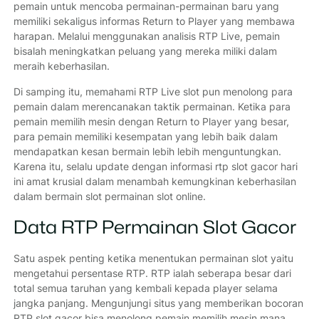
pemain untuk mencoba permainan-permainan baru yang
memiliki sekaligus informas Return to Player yang membawa
harapan. Melalui menggunakan analisis RTP Live, pemain
bisalah meningkatkan peluang yang mereka miliki dalam
meraih keberhasilan.
Di samping itu, memahami RTP Live slot pun menolong para
pemain dalam merencanakan taktik permainan. Ketika para
pemain memilih mesin dengan Return to Player yang besar,
para pemain memiliki kesempatan yang lebih baik dalam
mendapatkan kesan bermain lebih lebih menguntungkan.
Karena itu, selalu update dengan informasi rtp slot gacor hari
ini amat krusial dalam menambah kemungkinan keberhasilan
dalam bermain slot permainan slot online.
Data RTP Permainan Slot Gacor
Satu aspek penting ketika menentukan permainan slot yaitu
mengetahui persentase RTP. RTP ialah seberapa besar dari
total semua taruhan yang kembali kepada player selama
jangka panjang. Mengunjungi situs yang memberikan bocoran
RTP slot gacor bisa menolong pemain memilih mesin mana