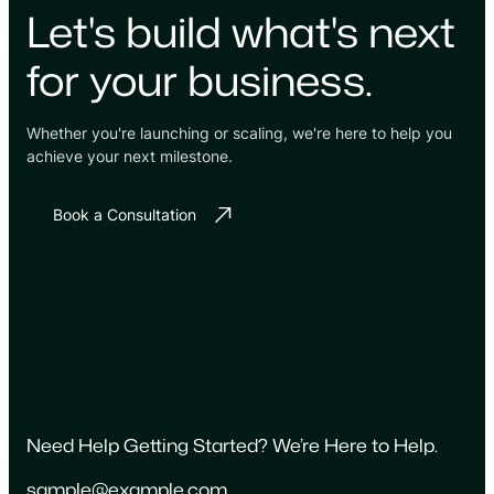
Let's build what's next
for your business.
Whether you're launching or scaling, we're here to help you
achieve your next milestone.
Book a Consultation
Need Help Getting Started? We’re Here to Help.
sample@example.com