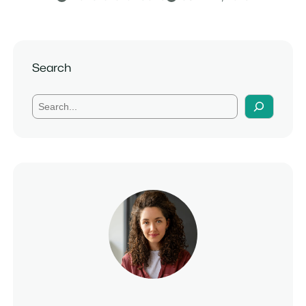
Search
S
e
a
r
c
h