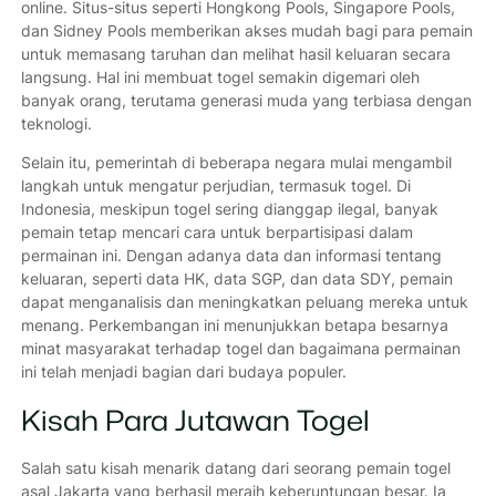
online. Situs-situs seperti Hongkong Pools, Singapore Pools,
dan Sidney Pools memberikan akses mudah bagi para pemain
untuk memasang taruhan dan melihat hasil keluaran secara
langsung. Hal ini membuat togel semakin digemari oleh
banyak orang, terutama generasi muda yang terbiasa dengan
teknologi.
Selain itu, pemerintah di beberapa negara mulai mengambil
langkah untuk mengatur perjudian, termasuk togel. Di
Indonesia, meskipun togel sering dianggap ilegal, banyak
pemain tetap mencari cara untuk berpartisipasi dalam
permainan ini. Dengan adanya data dan informasi tentang
keluaran, seperti data HK, data SGP, dan data SDY, pemain
dapat menganalisis dan meningkatkan peluang mereka untuk
menang. Perkembangan ini menunjukkan betapa besarnya
minat masyarakat terhadap togel dan bagaimana permainan
ini telah menjadi bagian dari budaya populer.
Kisah Para Jutawan Togel
Salah satu kisah menarik datang dari seorang pemain togel
asal Jakarta yang berhasil meraih keberuntungan besar. Ia