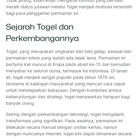
Tidak jarang, kisah-kisah mengenai individu yang berhasil
meraih status jutawan melalui Togel menjadi motivasi tersendiri
bagi para penggemar permainan ini.
Sejarah Togel dan
Perkembangannya
Togel, yang merupakan singkatan dari toto gelap, berasal dari
permainan lotere yang sudah ada sejak lama. Permainan ini
pertama kali muncul di Eropa pada abad ke-15 dan kemudian
menyebar ke seluruh dunia, termasuk ke Indonesia. Di tanah
air, togel menjadi sangat populer pada tahun 1970-an,
terutama di kalangan masyarakat yang mencari cara cepat
untuk mendapatkan kekayaan. Dengan kombinasi antara
keberuntungan dan strategi, togel menawarkan harapan bagi
banyak orang.
Seiring dengan perkembangan teknologi, togel mengalami
transformasi yang signifikan. Pada awalnya, permainan ini
dilakukan secara manual dengan undian kertas, namun
dengan munculnya internet, togel kini dapat dimainkan secara