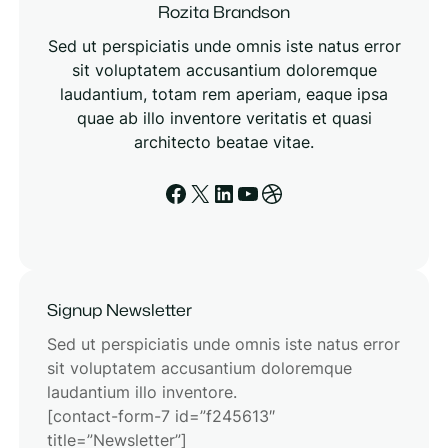
Rozita Brandson
Sed ut perspiciatis unde omnis iste natus error
sit voluptatem accusantium doloremque
laudantium, totam rem aperiam, eaque ipsa
quae ab illo inventore veritatis et quasi
architecto beatae vitae.
Facebook
X
LinkedIn
YouTube
Dribbble
Signup Newsletter
Sed ut perspiciatis unde omnis iste natus error
sit voluptatem accusantium doloremque
laudantium illo inventore.
[contact-form-7 id=”f245613″
title=”Newsletter”]