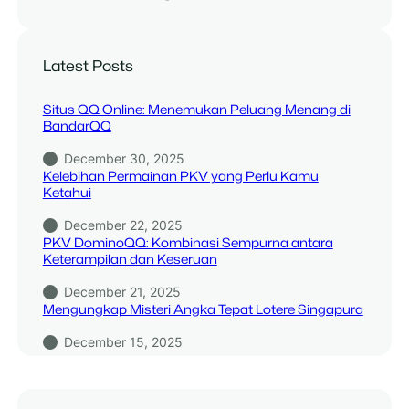
Latest Posts
Situs QQ Online: Menemukan Peluang Menang di
BandarQQ
December 30, 2025
Kelebihan Permainan PKV yang Perlu Kamu
Ketahui
December 22, 2025
PKV DominoQQ: Kombinasi Sempurna antara
Keterampilan dan Keseruan
December 21, 2025
Mengungkap Misteri Angka Tepat Lotere Singapura
December 15, 2025