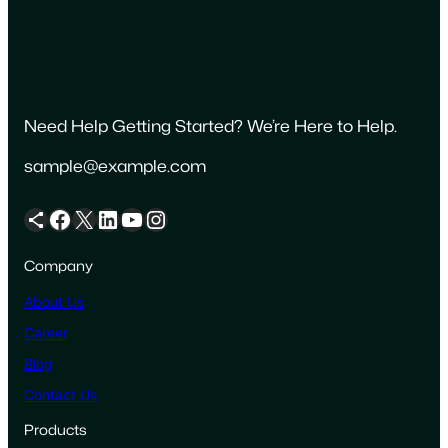
Need Help Getting Started? We’re Here to Help.
sample@example.com
Share Icon
Facebook
X
LinkedIn
YouTube
Instagram
Company
About Us
Career
Blog
Contact Us
Products