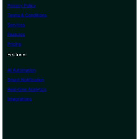
Privacy Policy
Terms & Conditions
Services
Features
Pricing
Features
AI Automation
Smart Notification
Real-time Analytics
Integrations