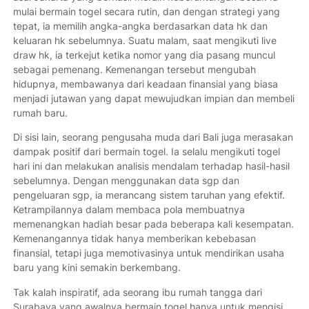
mulai bermain togel secara rutin, dan dengan strategi yang
tepat, ia memilih angka-angka berdasarkan data hk dan
keluaran hk sebelumnya. Suatu malam, saat mengikuti live
draw hk, ia terkejut ketika nomor yang dia pasang muncul
sebagai pemenang. Kemenangan tersebut mengubah
hidupnya, membawanya dari keadaan finansial yang biasa
menjadi jutawan yang dapat mewujudkan impian dan membeli
rumah baru.
Di sisi lain, seorang pengusaha muda dari Bali juga merasakan
dampak positif dari bermain togel. Ia selalu mengikuti togel
hari ini dan melakukan analisis mendalam terhadap hasil-hasil
sebelumnya. Dengan menggunakan data sgp dan
pengeluaran sgp, ia merancang sistem taruhan yang efektif.
Ketrampilannya dalam membaca pola membuatnya
memenangkan hadiah besar pada beberapa kali kesempatan.
Kemenangannya tidak hanya memberikan kebebasan
finansial, tetapi juga memotivasinya untuk mendirikan usaha
baru yang kini semakin berkembang.
Tak kalah inspiratif, ada seorang ibu rumah tangga dari
Surabaya yang awalnya bermain togel hanya untuk mengisi