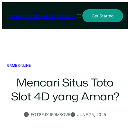
Skip
to
gerenciandoservidor.com
Get Started
content
GAME ONLINE
Mencari Situs Toto
Slot 4D yang Aman?
FOT8EJXJF0M8OV5
JUNE 25, 2025