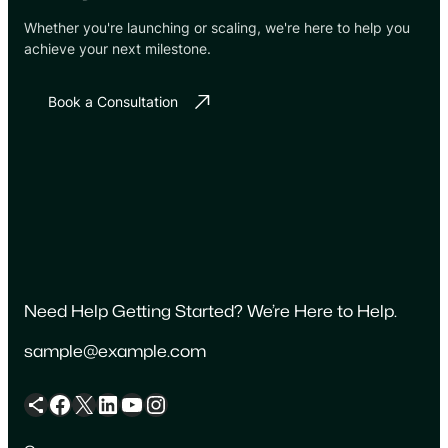
Whether you're launching or scaling, we're here to help you
achieve your next milestone.
Book a Consultation
Need Help Getting Started? We’re Here to Help.
sample@example.com
Share Icon
Facebook
X
LinkedIn
YouTube
Instagram