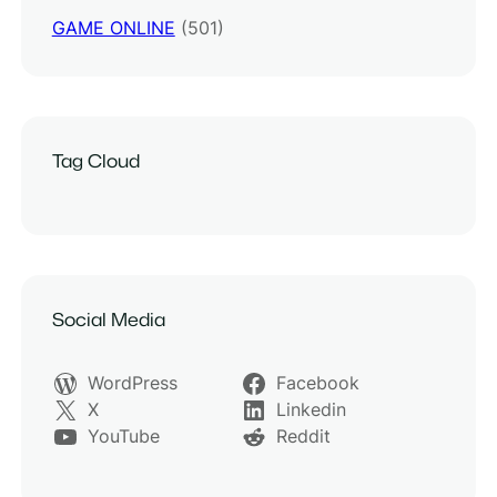
GAME ONLINE
(501)
Tag Cloud
Social Media
WordPress
Facebook
X
Linkedin
YouTube
Reddit