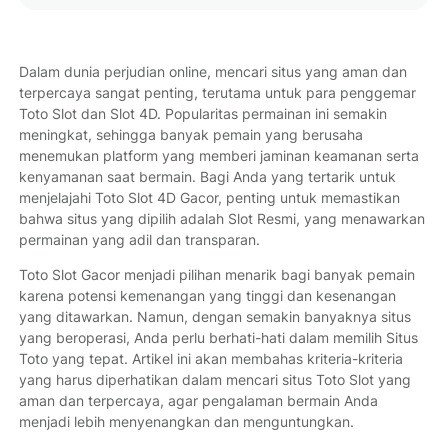
Dalam dunia perjudian online, mencari situs yang aman dan
terpercaya sangat penting, terutama untuk para penggemar
Toto Slot dan Slot 4D. Popularitas permainan ini semakin
meningkat, sehingga banyak pemain yang berusaha
menemukan platform yang memberi jaminan keamanan serta
kenyamanan saat bermain. Bagi Anda yang tertarik untuk
menjelajahi Toto Slot 4D Gacor, penting untuk memastikan
bahwa situs yang dipilih adalah Slot Resmi, yang menawarkan
permainan yang adil dan transparan.
Toto Slot Gacor menjadi pilihan menarik bagi banyak pemain
karena potensi kemenangan yang tinggi dan kesenangan
yang ditawarkan. Namun, dengan semakin banyaknya situs
yang beroperasi, Anda perlu berhati-hati dalam memilih Situs
Toto yang tepat. Artikel ini akan membahas kriteria-kriteria
yang harus diperhatikan dalam mencari situs Toto Slot yang
aman dan terpercaya, agar pengalaman bermain Anda
menjadi lebih menyenangkan dan menguntungkan.