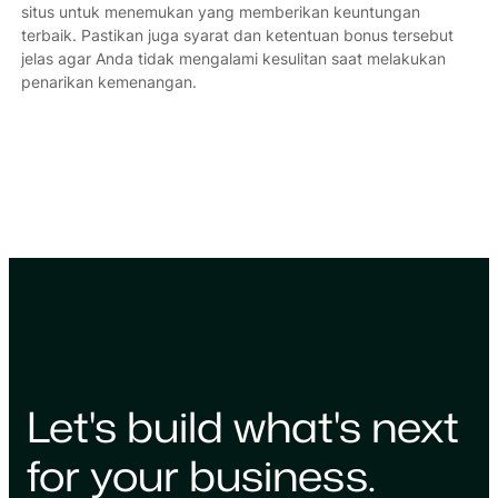
situs untuk menemukan yang memberikan keuntungan
terbaik. Pastikan juga syarat dan ketentuan bonus tersebut
jelas agar Anda tidak mengalami kesulitan saat melakukan
penarikan kemenangan.
Let's build what's next
for your business.