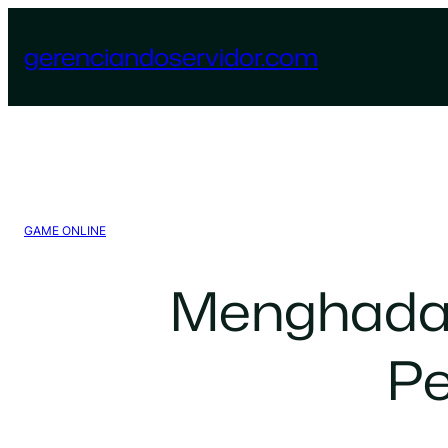
Skip
to
gerenciandoservidor.com
content
GAME ONLINE
Menghadapi
Pe