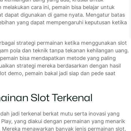
elakukan cara ini, pemain bisa belajar untuk
at dapat digunakan di game nyata. Mengatur batas
lebihan yang dapat mempengaruhi keputusan ketika
rbagai strategi permainan ketika menggunakan slot
gam pola dan teknik tanpa tekanan kehilangan uang.
pemain bisa mendapatkan metode yang paling
uaikan strategi mereka berdasarkan dengan hasil
ot demo, pemain bakal jadi siap dan pede saat
inan Slot Terkenal
udah jadi terkenal berkat mutu serta inovasi yang
c Play, yang diakui dengan permainan yang menarik
n. Mereka menawarkan banyak jenis permainan slot,