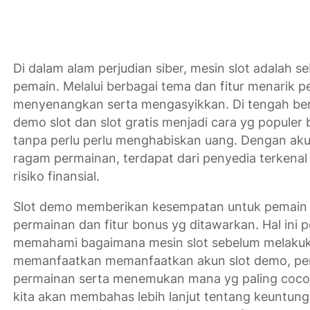
Di dalam alam perjudian siber, mesin slot adalah 
pemain. Melalui berbagai tema dan fitur menarik
menyenangkan serta mengasyikkan. Di tengah ber
demo slot dan slot gratis menjadi cara yg popule
tanpa perlu perlu menghabiskan uang. Dengan ak
ragam permainan, terdapat dari penyedia terkenal 
risiko finansial.
Slot demo memberikan kesempatan untuk pemain 
permainan dan fitur bonus yg ditawarkan. Hal ini
memahami bagaimana mesin slot sebelum melakuk
memanfaatkan memanfaatkan akun slot demo, pema
permainan serta menemukan mana yg paling cocok da
kita akan membahas lebih lanjut tentang keuntunga