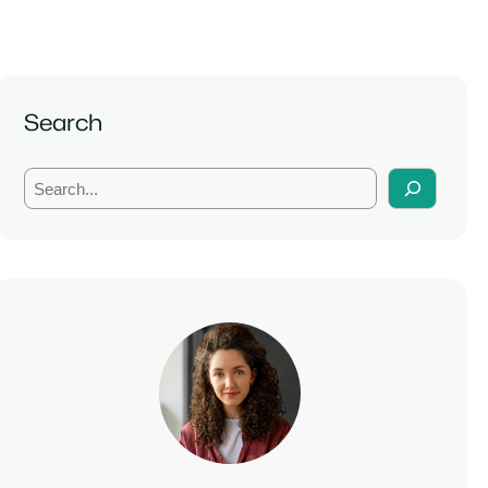
Search
S
e
a
r
c
h