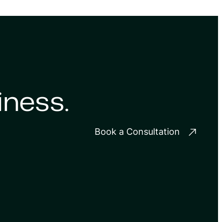
iness.
Book a Consultation