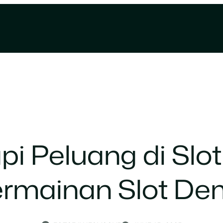
 Peluang di Slot
rmainan Slot D