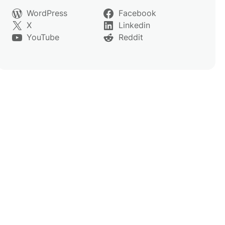
WordPress
Facebook
X
Linkedin
YouTube
Reddit