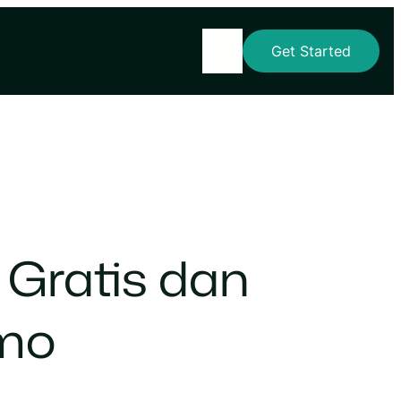
Home
Get Started
 Gratis dan
emo