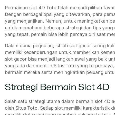
Permainan slot 4D Toto telah menjadi pilihan favo
Dengan berbagai opsi yang ditawarkan, para pem
yang menjanjikan. Namun, untuk meningkatkan pel
untuk memahami beberapa strategi dan tips yan
yang tepat, pemain bisa lebih percaya diri saat m
Dalam dunia perjudian, istilah slot gacor sering ka
memiliki kecenderungan untuk memberikan kemenan
slot gacor bisa menjadi langkah awal yang baik 
yang ada dan memilih Situs Toto yang terpercay
bermain mereka serta meningkatkan peluang untu
Strategi Bermain Slot 4D
Salah satu strategi utama dalam bermain slot 4D
oleh Situs Toto. Setiap slot memiliki karakteristik 
memilih slot resmi yang memberi peluang terbaik. 