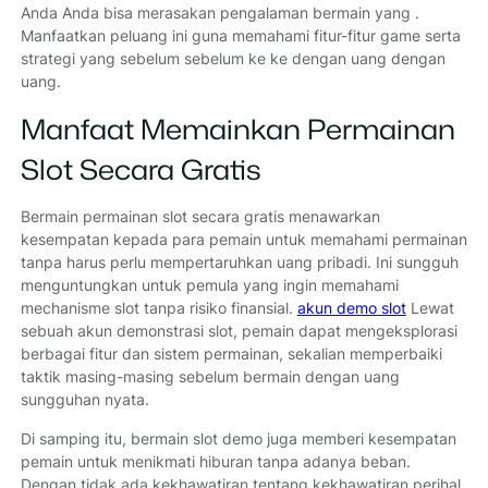
Anda Anda bisa merasakan pengalaman bermain yang .
Manfaatkan peluang ini guna memahami fitur-fitur game serta
strategi yang sebelum sebelum ke ke dengan uang dengan
uang.
Manfaat Memainkan Permainan
Slot Secara Gratis
Bermain permainan slot secara gratis menawarkan
kesempatan kepada para pemain untuk memahami permainan
tanpa harus perlu mempertaruhkan uang pribadi. Ini sungguh
menguntungkan untuk pemula yang ingin memahami
mechanisme slot tanpa risiko finansial.
akun demo slot
Lewat
sebuah akun demonstrasi slot, pemain dapat mengeksplorasi
berbagai fitur dan sistem permainan, sekalian memperbaiki
taktik masing-masing sebelum bermain dengan uang
sungguhan nyata.
Di samping itu, bermain slot demo juga memberi kesempatan
pemain untuk menikmati hiburan tanpa adanya beban.
Dengan tidak ada kekhawatiran tentang kekhawatiran perihal