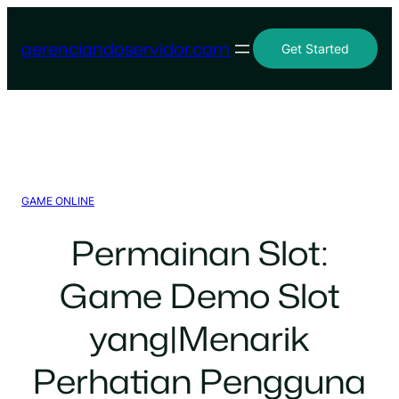
Skip
to
gerenciandoservidor.com
Get Started
content
GAME ONLINE
Permainan Slot:
Game Demo Slot
yang|Menarik
Perhatian Pengguna