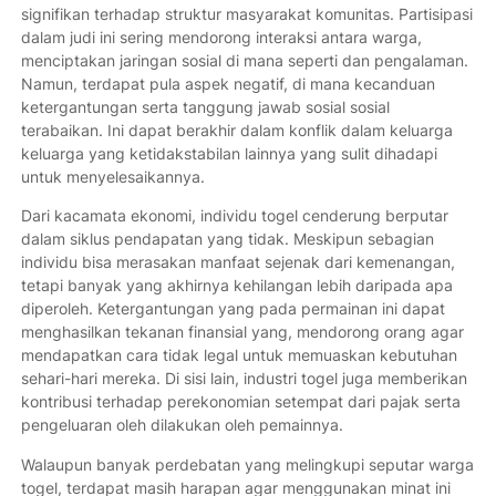
signifikan terhadap struktur masyarakat komunitas. Partisipasi
dalam judi ini sering mendorong interaksi antara warga,
menciptakan jaringan sosial di mana seperti dan pengalaman.
Namun, terdapat pula aspek negatif, di mana kecanduan
ketergantungan serta tanggung jawab sosial sosial
terabaikan. Ini dapat berakhir dalam konflik dalam keluarga
keluarga yang ketidakstabilan lainnya yang sulit dihadapi
untuk menyelesaikannya.
Dari kacamata ekonomi, individu togel cenderung berputar
dalam siklus pendapatan yang tidak. Meskipun sebagian
individu bisa merasakan manfaat sejenak dari kemenangan,
tetapi banyak yang akhirnya kehilangan lebih daripada apa
diperoleh. Ketergantungan yang pada permainan ini dapat
menghasilkan tekanan finansial yang, mendorong orang agar
mendapatkan cara tidak legal untuk memuaskan kebutuhan
sehari-hari mereka. Di sisi lain, industri togel juga memberikan
kontribusi terhadap perekonomian setempat dari pajak serta
pengeluaran oleh dilakukan oleh pemainnya.
Walaupun banyak perdebatan yang melingkupi seputar warga
togel, terdapat masih harapan agar menggunakan minat ini