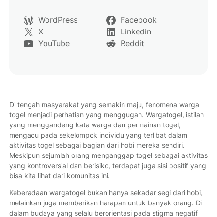
WordPress
Facebook
X
Linkedin
YouTube
Reddit
Di tengah masyarakat yang semakin maju, fenomena warga
togel menjadi perhatian yang menggugah. Wargatogel, istilah
yang menggandeng kata warga dan permainan togel,
mengacu pada sekelompok individu yang terlibat dalam
aktivitas togel sebagai bagian dari hobi mereka sendiri.
Meskipun sejumlah orang menganggap togel sebagai aktivitas
yang kontroversial dan berisiko, terdapat juga sisi positif yang
bisa kita lihat dari komunitas ini.
Keberadaan wargatogel bukan hanya sekadar segi dari hobi,
melainkan juga memberikan harapan untuk banyak orang. Di
dalam budaya yang selalu berorientasi pada stigma negatif