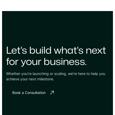
Let's build what's next
for your business.
Whether you're launching or scaling, we're here to help you
achieve your next milestone.
Book a Consultation