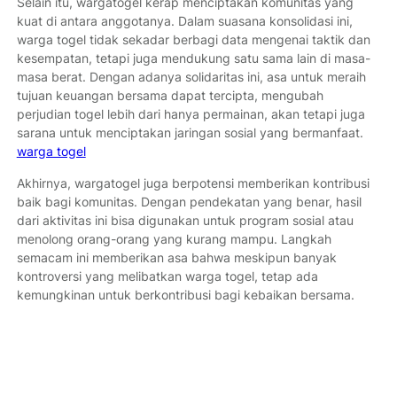
Selain itu, wargatogel kerap menciptakan komunitas yang
kuat di antara anggotanya. Dalam suasana konsolidasi ini,
warga togel tidak sekadar berbagi data mengenai taktik dan
kesempatan, tetapi juga mendukung satu sama lain di masa-
masa berat. Dengan adanya solidaritas ini, asa untuk meraih
tujuan keuangan bersama dapat tercipta, mengubah
perjudian togel lebih dari hanya permainan, akan tetapi juga
sarana untuk menciptakan jaringan sosial yang bermanfaat.
warga togel
Akhirnya, wargatogel juga berpotensi memberikan kontribusi
baik bagi komunitas. Dengan pendekatan yang benar, hasil
dari aktivitas ini bisa digunakan untuk program sosial atau
menolong orang-orang yang kurang mampu. Langkah
semacam ini memberikan asa bahwa meskipun banyak
kontroversi yang melibatkan warga togel, tetap ada
kemungkinan untuk berkontribusi bagi kebaikan bersama.