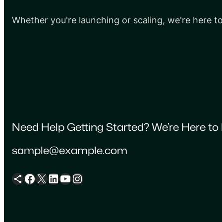
Whether you're launching or scaling, we're here t
Need Help Getting Started? We’re Here to 
sample@example.com
Share Icon
Facebook
X
LinkedIn
YouTube
Instagram