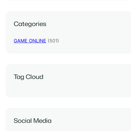
Categories
GAME ONLINE
(501)
Tag Cloud
Social Media