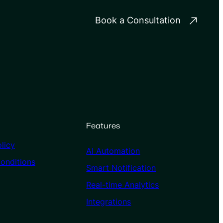
Book a Consultation
Features
licy
AI Automation
onditions
Smart Notification
Real-time Analytics
Integrations