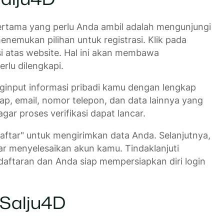
rtama yang perlu Anda ambil adalah mengunjungi
enemukan pilihan untuk registrasi. Klik pada
i atas website. Hal ini akan membawa
rlu dilengkapi.
input informasi pribadi kamu dengan lengkap
p, email, nomor telepon, dan data lainnya yang
agar proses verifikasi dapat lancar.
aftar" untuk mengirimkan data Anda. Selanjutnya,
ar menyelesaikan akun kamu. Tindaklanjuti
ndaftaran dan Anda siap mempersiapkan diri login
 Salju4D