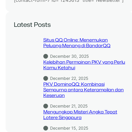
Latest Posts
Situs QQ Online: Menemukan
Peluang Menang di BandarQQ
December 30, 2025
Kelebihan Permainan PKV yang Perlu
Kamu Ketahui
December 22, 2025
PKV DominoQQ: Kombinasi
Sempurna antara Keterampilan dan
Keseruan
December 21, 2025
Mengungkap Misteri Angka Tepat
Lotere Singapura
December 15, 2025