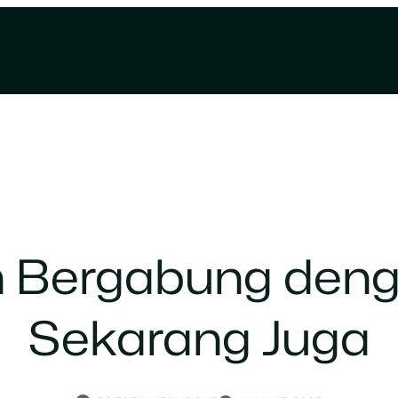
n Bergabung deng
Sekarang Juga