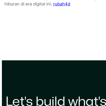
hiburan di era digital ini.
rubah4d
Let's build what'