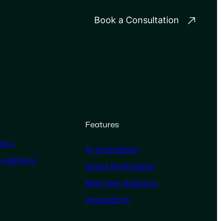
Book a Consultation
Features
licy
AI Automation
onditions
Smart Notification
Real-time Analytics
Integrations