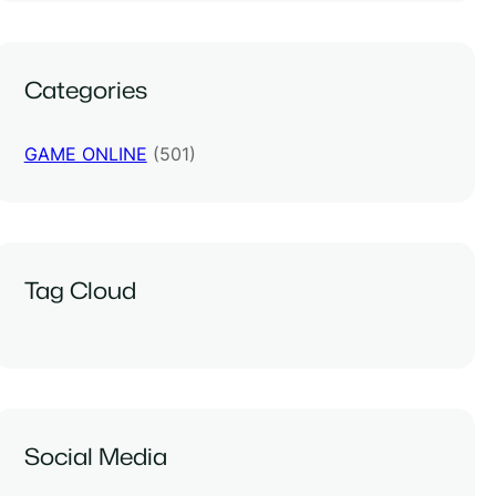
Categories
GAME ONLINE
(501)
Tag Cloud
Social Media