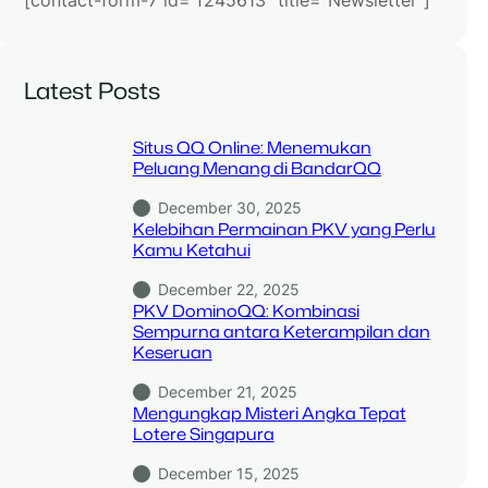
Latest Posts
Situs QQ Online: Menemukan
Peluang Menang di BandarQQ
December 30, 2025
Kelebihan Permainan PKV yang Perlu
Kamu Ketahui
December 22, 2025
PKV DominoQQ: Kombinasi
Sempurna antara Keterampilan dan
Keseruan
December 21, 2025
Mengungkap Misteri Angka Tepat
Lotere Singapura
December 15, 2025