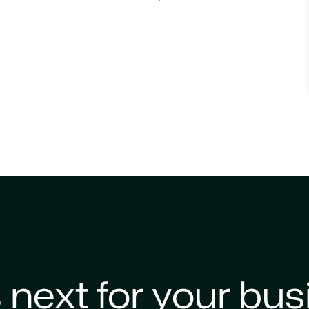
s next for your bus