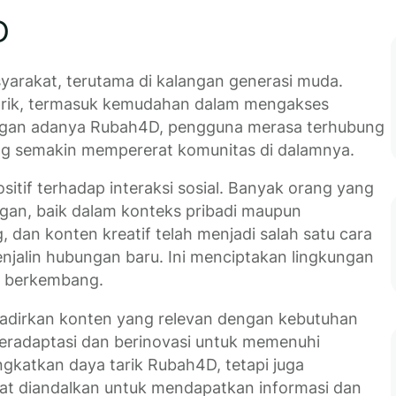
D
arakat, terutama di kalangan generasi muda.
narik, termasuk kemudahan dalam mengakses
engan adanya Rubah4D, pengguna merasa terhubung
ng semakin mempererat komunitas di dalamnya.
if terhadap interaksi sosial. Banyak orang yang
gan, baik dalam konteks pribadi maupun
g, dan konten kreatif telah menjadi salah satu cara
njalin hubungan baru. Ini menciptakan lingkungan
n berkembang.
adirkan konten yang relevan dengan kebutuhan
beradaptasi dan berinovasi untuk memenuhi
ngkatkan daya tarik Rubah4D, tetapi juga
at diandalkan untuk mendapatkan informasi dan