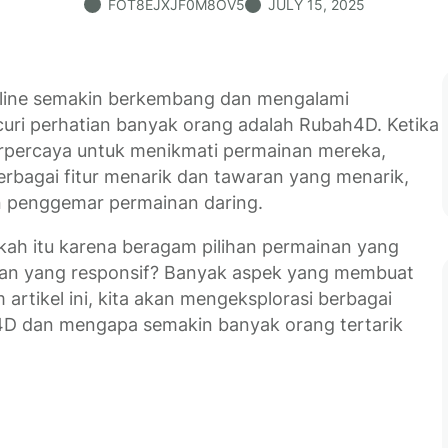
FOT8EJXJF0M8OV5
JULY 15, 2025
online semakin berkembang dan mengalami
curi perhatian banyak orang adalah Rubah4D. Ketika
rpercaya untuk menikmati permainan mereka,
rbagai fitur menarik dan tawaran yang menarik,
ngan penggemar permainan daring.
ah itu karena beragam pilihan permainan yang
gan yang responsif? Banyak aspek yang membuat
rtikel ini, kita akan mengeksplorasi berbagai
h4D dan mengapa semakin banyak orang tertarik