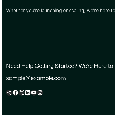
Whether you're launching or scaling, we're here t
Need Help Getting Started? We’re Here to 
sample@example.com
Share Icon
Facebook
X
LinkedIn
YouTube
Instagram