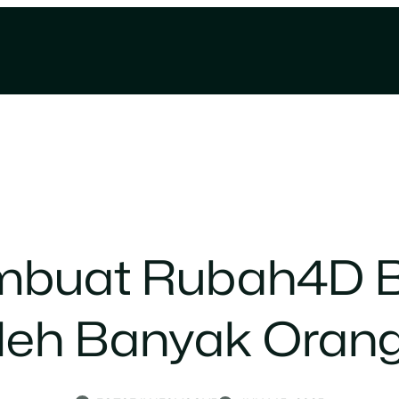
buat Rubah4D Be
leh Banyak Oran