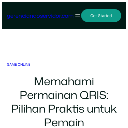
Skip
to
gerenciandoservidor.com
Get Started
content
GAME ONLINE
Memahami
Permainan QRIS:
Pilihan Praktis untuk
Pemain