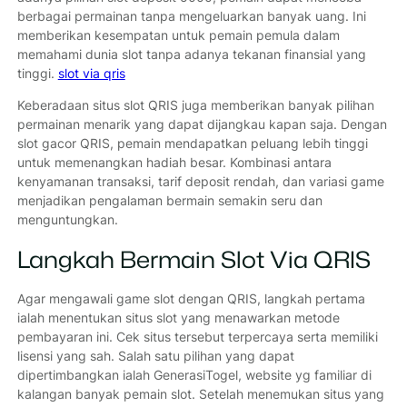
berbagai permainan tanpa mengeluarkan banyak uang. Ini
memberikan kesempatan untuk pemain pemula dalam
memahami dunia slot tanpa adanya tekanan finansial yang
tinggi.
slot via qris
Keberadaan situs slot QRIS juga memberikan banyak pilihan
permainan menarik yang dapat dijangkau kapan saja. Dengan
slot gacor QRIS, pemain mendapatkan peluang lebih tinggi
untuk memenangkan hadiah besar. Kombinasi antara
kenyamanan transaksi, tarif deposit rendah, dan variasi game
menjadikan pengalaman bermain semakin seru dan
menguntungkan.
Langkah Bermain Slot Via QRIS
Agar mengawali game slot dengan QRIS, langkah pertama
ialah menentukan situs slot yang menawarkan metode
pembayaran ini. Cek situs tersebut terpercaya serta memiliki
lisensi yang sah. Salah satu pilihan yang dapat
dipertimbangkan ialah GenerasiTogel, website yg familiar di
kalangan banyak pemain slot. Setelah menemukan situs yang