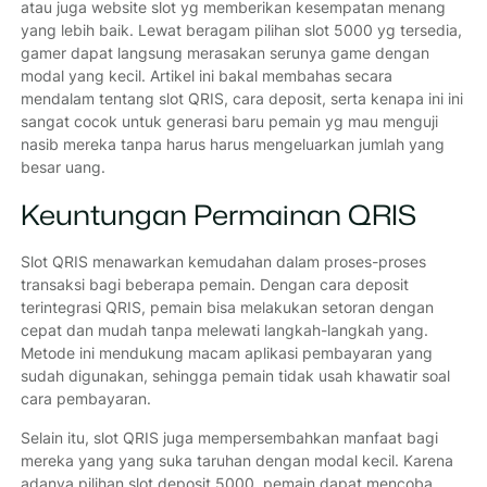
atau juga website slot yg memberikan kesempatan menang
yang lebih baik. Lewat beragam pilihan slot 5000 yg tersedia,
gamer dapat langsung merasakan serunya game dengan
modal yang kecil. Artikel ini bakal membahas secara
mendalam tentang slot QRIS, cara deposit, serta kenapa ini ini
sangat cocok untuk generasi baru pemain yg mau menguji
nasib mereka tanpa harus harus mengeluarkan jumlah yang
besar uang.
Keuntungan Permainan QRIS
Slot QRIS menawarkan kemudahan dalam proses-proses
transaksi bagi beberapa pemain. Dengan cara deposit
terintegrasi QRIS, pemain bisa melakukan setoran dengan
cepat dan mudah tanpa melewati langkah-langkah yang.
Metode ini mendukung macam aplikasi pembayaran yang
sudah digunakan, sehingga pemain tidak usah khawatir soal
cara pembayaran.
Selain itu, slot QRIS juga mempersembahkan manfaat bagi
mereka yang yang suka taruhan dengan modal kecil. Karena
adanya pilihan slot deposit 5000, pemain dapat mencoba