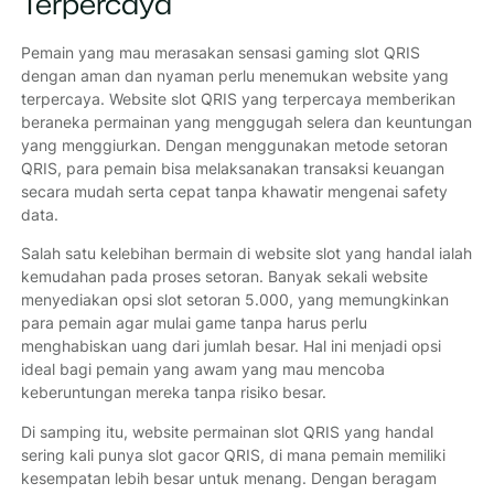
Terpercaya
Pemain yang mau merasakan sensasi gaming slot QRIS
dengan aman dan nyaman perlu menemukan website yang
terpercaya. Website slot QRIS yang terpercaya memberikan
beraneka permainan yang menggugah selera dan keuntungan
yang menggiurkan. Dengan menggunakan metode setoran
QRIS, para pemain bisa melaksanakan transaksi keuangan
secara mudah serta cepat tanpa khawatir mengenai safety
data.
Salah satu kelebihan bermain di website slot yang handal ialah
kemudahan pada proses setoran. Banyak sekali website
menyediakan opsi slot setoran 5.000, yang memungkinkan
para pemain agar mulai game tanpa harus perlu
menghabiskan uang dari jumlah besar. Hal ini menjadi opsi
ideal bagi pemain yang awam yang mau mencoba
keberuntungan mereka tanpa risiko besar.
Di samping itu, website permainan slot QRIS yang handal
sering kali punya slot gacor QRIS, di mana pemain memiliki
kesempatan lebih besar untuk menang. Dengan beragam