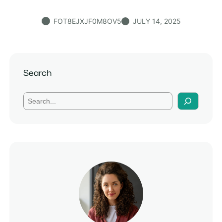
FOT8EJXJF0M8OV5
JULY 14, 2025
Search
S
e
a
r
c
h