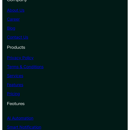
About Us
Career
Blog
Contact Us
Products
Privacy Policy
Terms & Conditions
Services
Features
Pricing
Features
AI Automation
Smart Notification