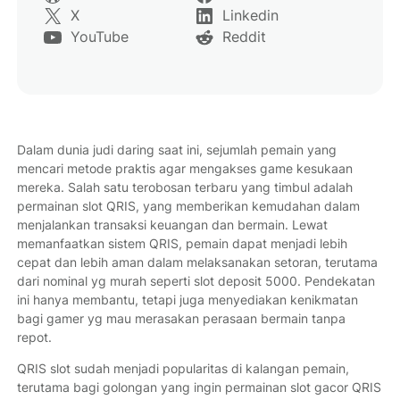
X
Linkedin
YouTube
Reddit
Dalam dunia judi daring saat ini, sejumlah pemain yang
mencari metode praktis agar mengakses game kesukaan
mereka. Salah satu terobosan terbaru yang timbul adalah
permainan slot QRIS, yang memberikan kemudahan dalam
menjalankan transaksi keuangan dan bermain. Lewat
memanfaatkan sistem QRIS, pemain dapat menjadi lebih
cepat dan lebih aman dalam melaksanakan setoran, terutama
dari nominal yg murah seperti slot deposit 5000. Pendekatan
ini hanya membantu, tetapi juga menyediakan kenikmatan
bagi gamer yg mau merasakan perasaan bermain tanpa
repot.
QRIS slot sudah menjadi popularitas di kalangan pemain,
terutama bagi golongan yang ingin permainan slot gacor QRIS