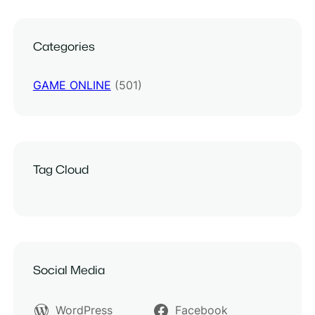
Categories
GAME ONLINE
(501)
Tag Cloud
Social Media
WordPress
Facebook