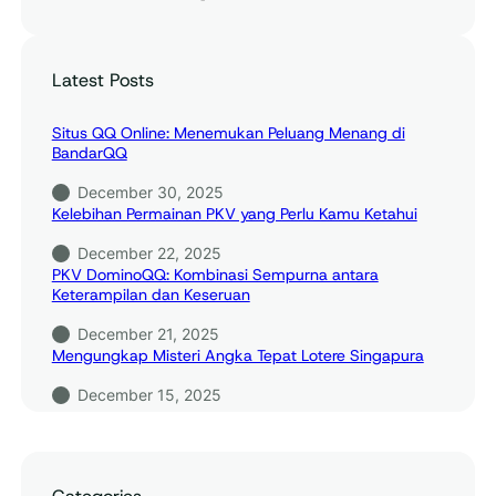
Latest Posts
Situs QQ Online: Menemukan Peluang Menang di
BandarQQ
December 30, 2025
Kelebihan Permainan PKV yang Perlu Kamu Ketahui
December 22, 2025
PKV DominoQQ: Kombinasi Sempurna antara
Keterampilan dan Keseruan
December 21, 2025
Mengungkap Misteri Angka Tepat Lotere Singapura
December 15, 2025