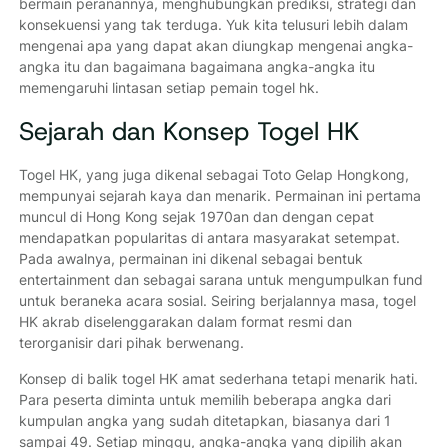
bermain peranannya, menghubungkan prediksi, strategi dan
konsekuensi yang tak terduga. Yuk kita telusuri lebih dalam
mengenai apa yang dapat akan diungkap mengenai angka-
angka itu dan bagaimana bagaimana angka-angka itu
memengaruhi lintasan setiap pemain togel hk.
Sejarah dan Konsep Togel HK
Togel HK, yang juga dikenal sebagai Toto Gelap Hongkong,
mempunyai sejarah kaya dan menarik. Permainan ini pertama
muncul di Hong Kong sejak 1970an dan dengan cepat
mendapatkan popularitas di antara masyarakat setempat.
Pada awalnya, permainan ini dikenal sebagai bentuk
entertainment dan sebagai sarana untuk mengumpulkan fund
untuk beraneka acara sosial. Seiring berjalannya masa, togel
HK akrab diselenggarakan dalam format resmi dan
terorganisir dari pihak berwenang.
Konsep di balik togel HK amat sederhana tetapi menarik hati.
Para peserta diminta untuk memilih beberapa angka dari
kumpulan angka yang sudah ditetapkan, biasanya dari 1
sampai 49. Setiap minggu, angka-angka yang dipilih akan