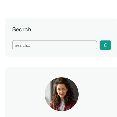
Search
S
e
a
r
c
h