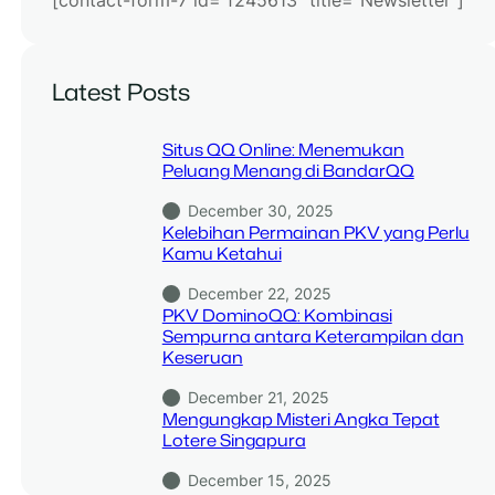
Latest Posts
Situs QQ Online: Menemukan
Peluang Menang di BandarQQ
December 30, 2025
Kelebihan Permainan PKV yang Perlu
Kamu Ketahui
December 22, 2025
PKV DominoQQ: Kombinasi
Sempurna antara Keterampilan dan
Keseruan
December 21, 2025
Mengungkap Misteri Angka Tepat
Lotere Singapura
December 15, 2025