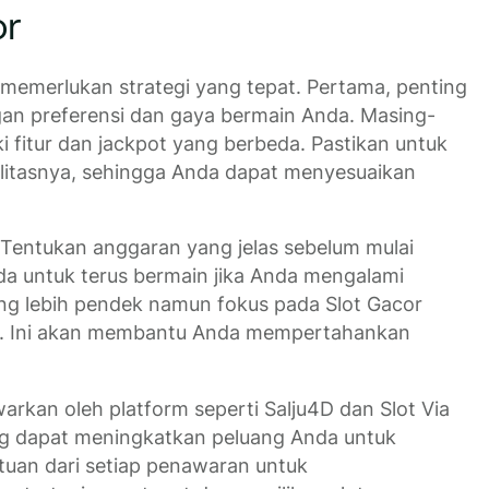
or
emerlukan strategi yang tepat. Pertama, penting
ngan preferensi dan gaya bermain Anda. Masing-
iki fitur dan jackpot yang berbeda. Pastikan untuk
litasnya, sehingga Anda dapat menyesuaikan
. Tentukan anggaran yang jelas sebelum mulai
da untuk terus bermain jika Anda mengalami
ng lebih pendek namun fokus pada Slot Gacor
g. Ini akan membantu Anda mempertahankan
rkan oleh platform seperti Salju4D dan Slot Via
ng dapat meningkatkan peluang Anda untuk
uan dari setiap penawaran untuk