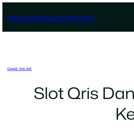
Skip
to
gerenciandoservidor.com
content
GAME ONLINE
Slot Qris D
K