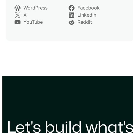
WordPress
Facebook
X
Linkedin
YouTube
Reddit
Let's build what'