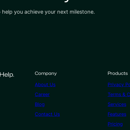
o help you achieve your next milestone.
Help.
Company
Products
About Us
Privacy Po
Career
Terms & C
Blog
Services
Contact Us
Features
Pricing