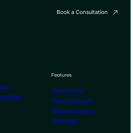
Book a Consultation
Features
licy
AI Automation
onditions
Smart Notification
Real-time Analytics
Integrations