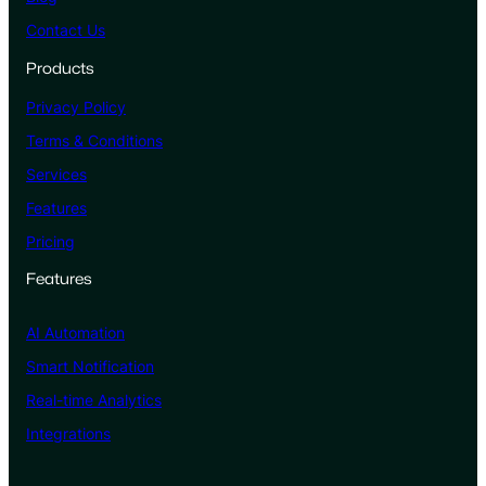
Contact Us
Products
Privacy Policy
Terms & Conditions
Services
Features
Pricing
Features
AI Automation
Smart Notification
Real-time Analytics
Integrations