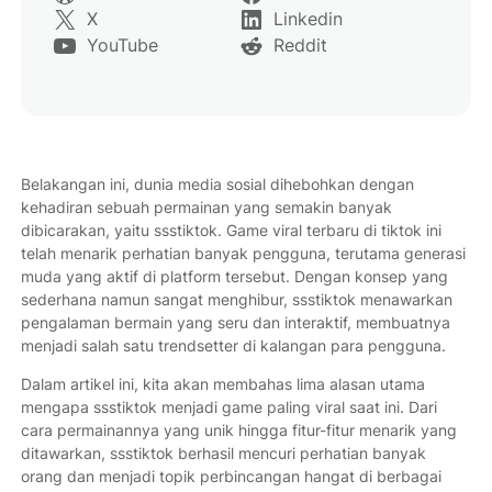
X
Linkedin
YouTube
Reddit
Belakangan ini, dunia media sosial dihebohkan dengan
kehadiran sebuah permainan yang semakin banyak
dibicarakan, yaitu ssstiktok. Game viral terbaru di tiktok ini
telah menarik perhatian banyak pengguna, terutama generasi
muda yang aktif di platform tersebut. Dengan konsep yang
sederhana namun sangat menghibur, ssstiktok menawarkan
pengalaman bermain yang seru dan interaktif, membuatnya
menjadi salah satu trendsetter di kalangan para pengguna.
Dalam artikel ini, kita akan membahas lima alasan utama
mengapa ssstiktok menjadi game paling viral saat ini. Dari
cara permainannya yang unik hingga fitur-fitur menarik yang
ditawarkan, ssstiktok berhasil mencuri perhatian banyak
orang dan menjadi topik perbincangan hangat di berbagai