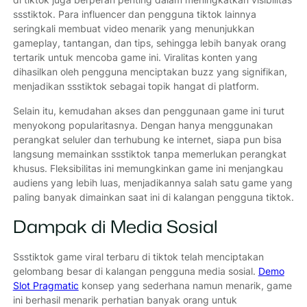
ssstiktok. Para influencer dan pengguna tiktok lainnya
seringkali membuat video menarik yang menunjukkan
gameplay, tantangan, dan tips, sehingga lebih banyak orang
tertarik untuk mencoba game ini. Viralitas konten yang
dihasilkan oleh pengguna menciptakan buzz yang signifikan,
menjadikan ssstiktok sebagai topik hangat di platform.
Selain itu, kemudahan akses dan penggunaan game ini turut
menyokong popularitasnya. Dengan hanya menggunakan
perangkat seluler dan terhubung ke internet, siapa pun bisa
langsung memainkan ssstiktok tanpa memerlukan perangkat
khusus. Fleksibilitas ini memungkinkan game ini menjangkau
audiens yang lebih luas, menjadikannya salah satu game yang
paling banyak dimainkan saat ini di kalangan pengguna tiktok.
Dampak di Media Sosial
Ssstiktok game viral terbaru di tiktok telah menciptakan
gelombang besar di kalangan pengguna media sosial.
Demo
Slot Pragmatic
konsep yang sederhana namun menarik, game
ini berhasil menarik perhatian banyak orang untuk