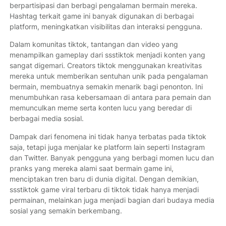
berpartisipasi dan berbagi pengalaman bermain mereka.
Hashtag terkait game ini banyak digunakan di berbagai
platform, meningkatkan visibilitas dan interaksi pengguna.
Dalam komunitas tiktok, tantangan dan video yang
menampilkan gameplay dari ssstiktok menjadi konten yang
sangat digemari. Creators tiktok menggunakan kreativitas
mereka untuk memberikan sentuhan unik pada pengalaman
bermain, membuatnya semakin menarik bagi penonton. Ini
menumbuhkan rasa kebersamaan di antara para pemain dan
memunculkan meme serta konten lucu yang beredar di
berbagai media sosial.
Dampak dari fenomena ini tidak hanya terbatas pada tiktok
saja, tetapi juga menjalar ke platform lain seperti Instagram
dan Twitter. Banyak pengguna yang berbagi momen lucu dan
pranks yang mereka alami saat bermain game ini,
menciptakan tren baru di dunia digital. Dengan demikian,
ssstiktok game viral terbaru di tiktok tidak hanya menjadi
permainan, melainkan juga menjadi bagian dari budaya media
sosial yang semakin berkembang.