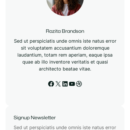
Rozita Brandson
Sed ut perspiciatis unde omnis iste natus error
sit voluptatem accusantium doloremque
laudantium, totam rem aperiam, eaque ipsa
quae ab illo inventore veritatis et quasi
architecto beatae vitae.
Facebook
X
LinkedIn
YouTube
Dribbble
Signup Newsletter
Sed ut perspiciatis unde omnis iste natus error