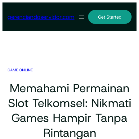
Skip
to
gerenciandoservidor.com
Get Started
content
GAME ONLINE
Memahami Permainan
Slot Telkomsel: Nikmati
Games Hampir Tanpa
Rintangan