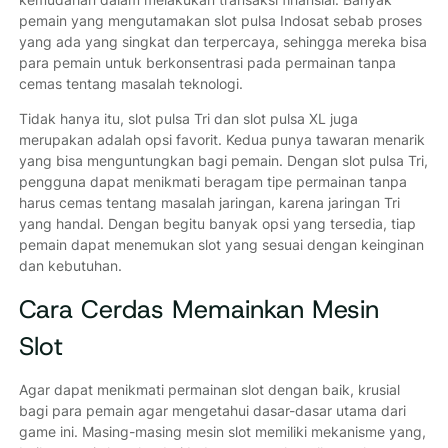
pemain yang mengutamakan slot pulsa Indosat sebab proses
yang ada yang singkat dan terpercaya, sehingga mereka bisa
para pemain untuk berkonsentrasi pada permainan tanpa
cemas tentang masalah teknologi.
Tidak hanya itu, slot pulsa Tri dan slot pulsa XL juga
merupakan adalah opsi favorit. Kedua punya tawaran menarik
yang bisa menguntungkan bagi pemain. Dengan slot pulsa Tri,
pengguna dapat menikmati beragam tipe permainan tanpa
harus cemas tentang masalah jaringan, karena jaringan Tri
yang handal. Dengan begitu banyak opsi yang tersedia, tiap
pemain dapat menemukan slot yang sesuai dengan keinginan
dan kebutuhan.
Cara Cerdas Memainkan Mesin
Slot
Agar dapat menikmati permainan slot dengan baik, krusial
bagi para pemain agar mengetahui dasar-dasar utama dari
game ini. Masing-masing mesin slot memiliki mekanisme yang,