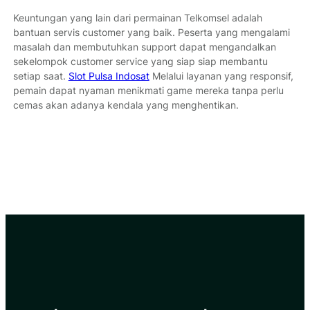
Keuntungan yang lain dari permainan Telkomsel adalah
bantuan servis customer yang baik. Peserta yang mengalami
masalah dan membutuhkan support dapat mengandalkan
sekelompok customer service yang siap siap membantu
setiap saat.
Slot Pulsa Indosat
Melalui layanan yang responsif,
pemain dapat nyaman menikmati game mereka tanpa perlu
cemas akan adanya kendala yang menghentikan.