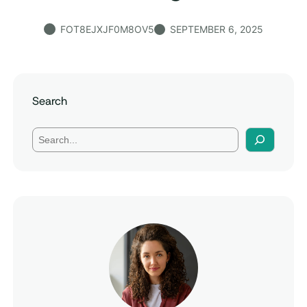
FOT8EJXJF0M8OV5
SEPTEMBER 6, 2025
Search
S
e
a
r
c
h