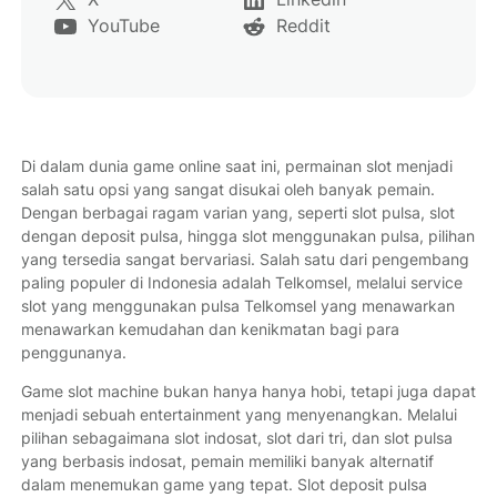
YouTube
Reddit
Di dalam dunia game online saat ini, permainan slot menjadi
salah satu opsi yang sangat disukai oleh banyak pemain.
Dengan berbagai ragam varian yang, seperti slot pulsa, slot
dengan deposit pulsa, hingga slot menggunakan pulsa, pilihan
yang tersedia sangat bervariasi. Salah satu dari pengembang
paling populer di Indonesia adalah Telkomsel, melalui service
slot yang menggunakan pulsa Telkomsel yang menawarkan
menawarkan kemudahan dan kenikmatan bagi para
penggunanya.
Game slot machine bukan hanya hanya hobi, tetapi juga dapat
menjadi sebuah entertainment yang menyenangkan. Melalui
pilihan sebagaimana slot indosat, slot dari tri, dan slot pulsa
yang berbasis indosat, pemain memiliki banyak alternatif
dalam menemukan game yang tepat. Slot deposit pulsa