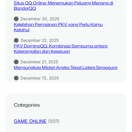
Situs QQ Online: Menemukan Peluang Menang di
BandarQQ
December 30, 2025
Kelebihan Permainan PKV yang Perlu Kamu
Ketahui
December 22, 2025
PKV DominoQQ: Kombinasi Sempurna antara
Keterampilan dan Keseruan
December 21, 2025
Mengungkap Misteri Angka Tepat Lotere Singapura
December 15, 2025
Categories
GAME ONLINE
(501)