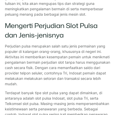
tulisan ini, kita akan mengupas tips dan strategi guna
meningkatkan pengalaman bermain di serta memperbesar
peluang menang pada berbagai jenis mesin slot.
Mengerti Perjudian Slot Pulsa
dan Jenis-jenisnya
Perjudian pulsa merupakan salah satu jenis permainan yang
populer di kalangan orang-orang, khususnya di negeri ini.
Aktivitas ini memberikan kesempatan pemain untuk menikmati
pengalaman bermain perjudian slot tanpa harus menggunakan
cash secara fisik. Dengan cara memanfaatkan saldo dari
provider telpon seluler, contohnya Tri, Indosat pemain dapat
melakukan melakukan setoran dan transaksi secara lebih
mudah.
Terdapat banyak tipe slot pulsa yang dapat dimainkan, di
antaranya adalah slot pulsa Indosat, slot pulsa Tri, serta
Telkomsel slot pulsa. Masing-masing jenis mempersembahkan
keistimewaan serta penawaran yang berbeda. Sebagai
contoh, Indosat slot pulsa sering kali memberikan penawaran