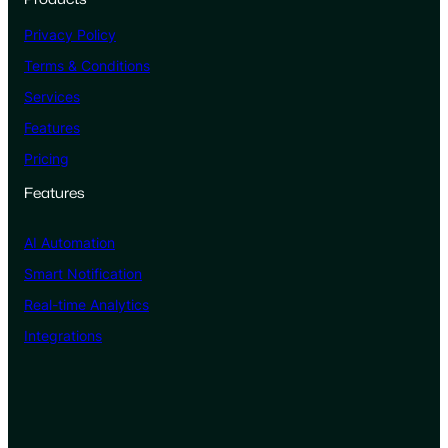
Privacy Policy
Terms & Conditions
Services
Features
Pricing
Features
AI Automation
Smart Notification
Real-time Analytics
Integrations