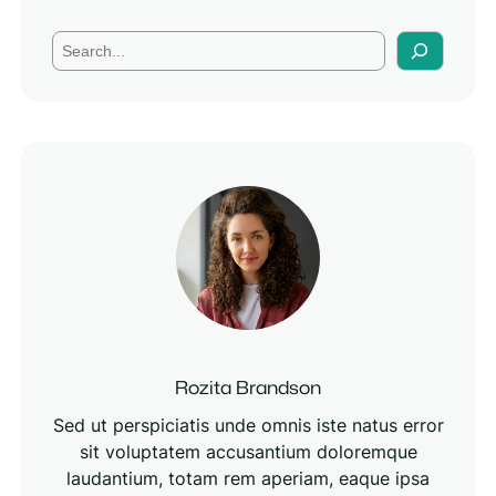
S
e
a
r
c
h
Rozita Brandson
Sed ut perspiciatis unde omnis iste natus error
sit voluptatem accusantium doloremque
laudantium, totam rem aperiam, eaque ipsa