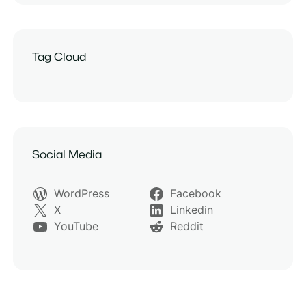
Tag Cloud
Social Media
WordPress
Facebook
X
Linkedin
YouTube
Reddit