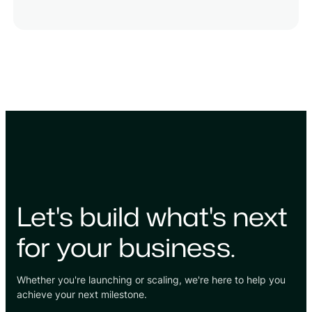
Let's build what's next
for your business.
Whether you're launching or scaling, we're here to help you
achieve your next milestone.