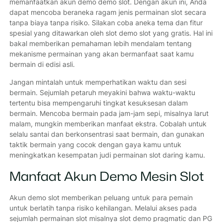
memanfaatkan akun demo demo slot. Dengan akun ini, Anda
dapat mencoba beraneka ragam jenis permainan slot secara
tanpa biaya tanpa risiko. Silakan coba aneka tema dan fitur
spesial yang ditawarkan oleh slot demo slot yang gratis. Hal ini
bakal memberikan pemahaman lebih mendalam tentang
mekanisme permainan yang akan bermanfaat saat kamu
bermain di edisi asli.
Jangan mintalah untuk memperhatikan waktu dan sesi
bermain. Sejumlah petaruh meyakini bahwa waktu-waktu
tertentu bisa mempengaruhi tingkat kesuksesan dalam
bermain. Mencoba bermain pada jam-jam sepi, misalnya larut
malam, mungkin memberikan manfaat ekstra. Cobalah untuk
selalu santai dan berkonsentrasi saat bermain, dan gunakan
taktik bermain yang cocok dengan gaya kamu untuk
meningkatkan kesempatan judi permainan slot daring kamu.
Manfaat Akun Demo Mesin Slot
Akun demo slot memberikan peluang untuk para pemain
untuk berlatih tanpa risiko kehilangan. Melalui akses pada
sejumlah permainan slot misalnya slot demo pragmatic dan PG