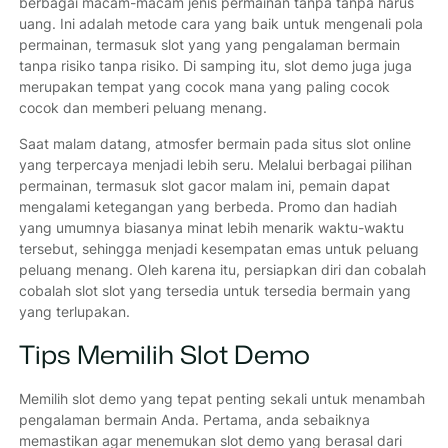
berbagai macam-macam jenis permainan tanpa tanpa harus
uang. Ini adalah metode cara yang baik untuk mengenali pola
permainan, termasuk slot yang yang pengalaman bermain
tanpa risiko tanpa risiko. Di samping itu, slot demo juga juga
merupakan tempat yang cocok mana yang paling cocok
cocok dan memberi peluang menang.
Saat malam datang, atmosfer bermain pada situs slot online
yang terpercaya menjadi lebih seru. Melalui berbagai pilihan
permainan, termasuk slot gacor malam ini, pemain dapat
mengalami ketegangan yang berbeda. Promo dan hadiah
yang umumnya biasanya minat lebih menarik waktu-waktu
tersebut, sehingga menjadi kesempatan emas untuk peluang
peluang menang. Oleh karena itu, persiapkan diri dan cobalah
cobalah slot slot yang tersedia untuk tersedia bermain yang
yang terlupakan.
Tips Memilih Slot Demo
Memilih slot demo yang tepat penting sekali untuk menambah
pengalaman bermain Anda. Pertama, anda sebaiknya
memastikan agar menemukan slot demo yang berasal dari