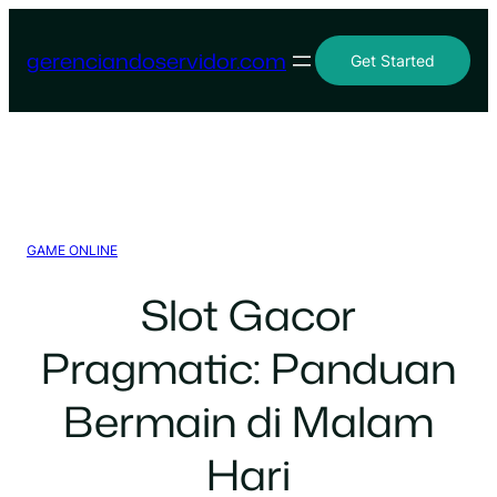
Skip
to
gerenciandoservidor.com
Get Started
content
GAME ONLINE
Slot Gacor
Pragmatic: Panduan
Bermain di Malam
Hari