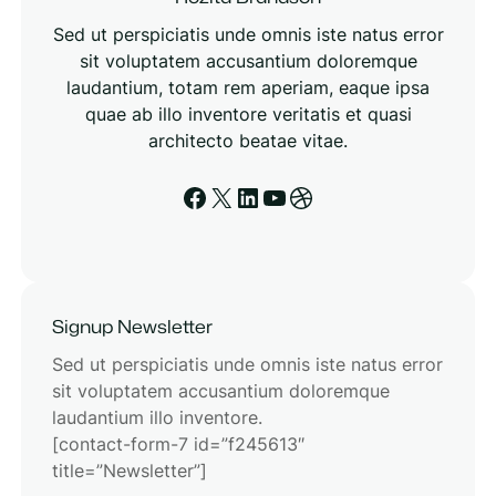
Sed ut perspiciatis unde omnis iste natus error
sit voluptatem accusantium doloremque
laudantium, totam rem aperiam, eaque ipsa
quae ab illo inventore veritatis et quasi
architecto beatae vitae.
Facebook
X
LinkedIn
YouTube
Dribbble
Signup Newsletter
Sed ut perspiciatis unde omnis iste natus error
sit voluptatem accusantium doloremque
laudantium illo inventore.
[contact-form-7 id=”f245613″
title=”Newsletter”]