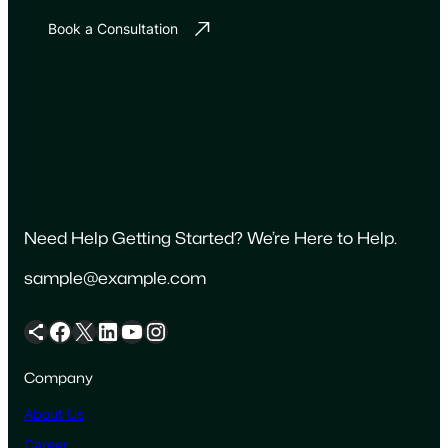
Book a Consultation
Need Help Getting Started? We’re Here to Help.
sample@example.com
Share Icon
Facebook
X
LinkedIn
YouTube
Instagram
Company
About Us
Career