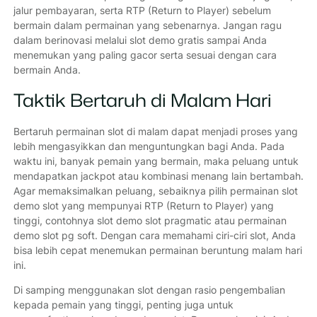
jalur pembayaran, serta RTP (Return to Player) sebelum
bermain dalam permainan yang sebenarnya. Jangan ragu
dalam berinovasi melalui slot demo gratis sampai Anda
menemukan yang paling gacor serta sesuai dengan cara
bermain Anda.
Taktik Bertaruh di Malam Hari
Bertaruh permainan slot di malam dapat menjadi proses yang
lebih mengasyikkan dan menguntungkan bagi Anda. Pada
waktu ini, banyak pemain yang bermain, maka peluang untuk
mendapatkan jackpot atau kombinasi menang lain bertambah.
Agar memaksimalkan peluang, sebaiknya pilih permainan slot
demo slot yang mempunyai RTP (Return to Player) yang
tinggi, contohnya slot demo slot pragmatic atau permainan
demo slot pg soft. Dengan cara memahami ciri-ciri slot, Anda
bisa lebih cepat menemukan permainan beruntung malam hari
ini.
Di samping menggunakan slot dengan rasio pengembalian
kepada pemain yang tinggi, penting juga untuk