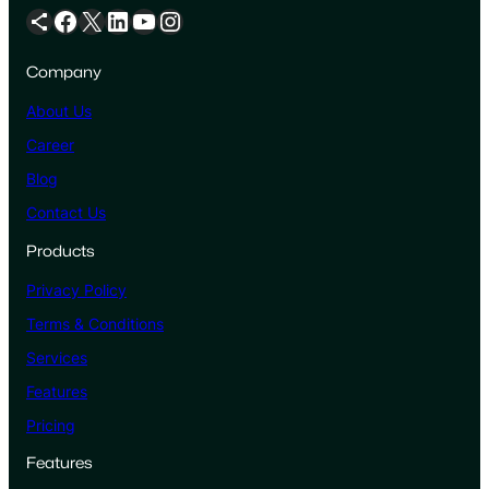
Share Icon
Facebook
X
LinkedIn
YouTube
Instagram
Company
About Us
Career
Blog
Contact Us
Products
Privacy Policy
Terms & Conditions
Services
Features
Pricing
Features