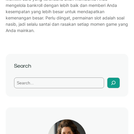
mengelola bankroll dengan lebih baik dan memberi Anda
kesempatan yang lebih besar untuk mendapatkan
kemenangan besar. Perlu diingat, permainan slot adalah soal
nasib, jadi selalu santai dan rasakan setiap momen game yang
Anda mainkan.
Search
S
e
a
r
c
h