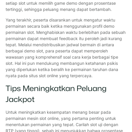
setiap slot untuk memilih game demo dengan prosentase
tertinggi, sehingga peluang menang dapat bertambah.
Yang terakhir, peserta disarankan untuk mengatur waktu
permainan secara baik ketika menggunakan profil demo
permainan slot. Menghabiskan waktu berlebihan pada sebuah
permainan dapat membuat feedback itu peroleh jadi kurang
tepat. Melalui mendistribusikan jadwal bermain di antara
berbagai demo slot, para peserta dapat memperoleh
wawasan yang komprehensif soal cara kerja berbagai tipe
slot. Hal ini pun mendukung membangun ketahanan psikis
yang diperlukan ketika beralih ke permainan taruhan dana
nyata pada situs slot online yang terpercaya.
Tips Meningkatkan Peluang
Jackpot
Untuk meningkatkan kesempatan menang besar pada
permainan mesin slot online, yang pertama penting untuk
menentukan permainan yang tepat. Carilah slot uji dengan
RTP (yang tinggi), sebab ini menunjukkan bahwa prosentase