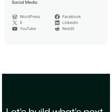
Social Media
WordPress
Facebook
X
Linkedin
YouTube
Reddit
Let's build what's next