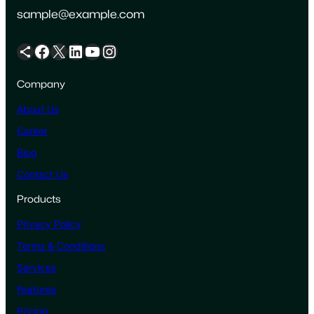
sample@example.com
Share Icon
Facebook
X
LinkedIn
YouTube
Instagram
Company
About Us
Career
Blog
Contact Us
Products
Privacy Policy
Terms & Conditions
Services
Features
Pricing