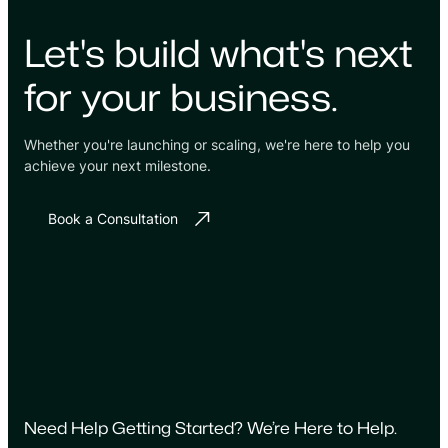
Let's build what's next
for your business.
Whether you're launching or scaling, we're here to help you
achieve your next milestone.
Book a Consultation
Need Help Getting Started? We’re Here to Help.