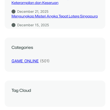
Keterampilan dan Keseruan
December 21, 2025
Mengungkap Misteri Angka Tepat Lotere Singapura
December 15, 2025
Categories
GAME ONLINE
(501)
Tag Cloud