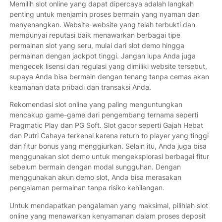
Memilih slot online yang dapat dipercaya adalah langkah
penting untuk menjamin proses bermain yang nyaman dan
menyenangkan. Website-website yang telah terbukti dan
mempunyai reputasi baik menawarkan berbagai tipe
permainan slot yang seru, mulai dari slot demo hingga
permainan dengan jackpot tinggi. Jangan lupa Anda juga
mengecek lisensi dan regulasi yang dimiliki website tersebut,
supaya Anda bisa bermain dengan tenang tanpa cemas akan
keamanan data pribadi dan transaksi Anda.
Rekomendasi slot online yang paling menguntungkan
mencakup game-game dari pengembang ternama seperti
Pragmatic Play dan PG Soft. Slot gacor seperti Gajah Hebat
dan Putri Cahaya terkenal karena return to player yang tinggi
dan fitur bonus yang menggiurkan. Selain itu, Anda juga bisa
menggunakan slot demo untuk mengeksplorasi berbagai fitur
sebelum bermain dengan modal sungguhan. Dengan
menggunakan akun demo slot, Anda bisa merasakan
pengalaman permainan tanpa risiko kehilangan.
Untuk mendapatkan pengalaman yang maksimal, pilihlah slot
online yang menawarkan kenyamanan dalam proses deposit