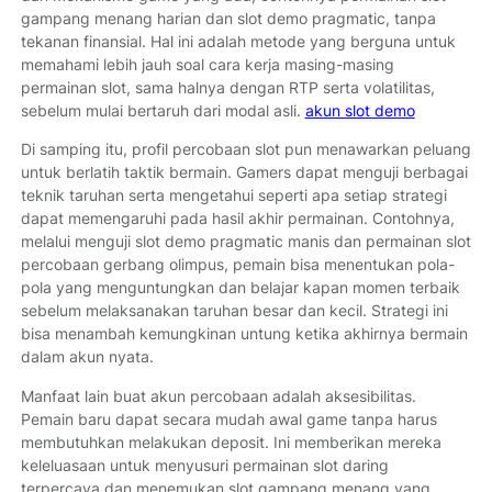
gampang menang harian dan slot demo pragmatic, tanpa
tekanan finansial. Hal ini adalah metode yang berguna untuk
memahami lebih jauh soal cara kerja masing-masing
permainan slot, sama halnya dengan RTP serta volatilitas,
sebelum mulai bertaruh dari modal asli.
akun slot demo
Di samping itu, profil percobaan slot pun menawarkan peluang
untuk berlatih taktik bermain. Gamers dapat menguji berbagai
teknik taruhan serta mengetahui seperti apa setiap strategi
dapat memengaruhi pada hasil akhir permainan. Contohnya,
melalui menguji slot demo pragmatic manis dan permainan slot
percobaan gerbang olimpus, pemain bisa menentukan pola-
pola yang menguntungkan dan belajar kapan momen terbaik
sebelum melaksanakan taruhan besar dan kecil. Strategi ini
bisa menambah kemungkinan untung ketika akhirnya bermain
dalam akun nyata.
Manfaat lain buat akun percobaan adalah aksesibilitas.
Pemain baru dapat secara mudah awal game tanpa harus
membutuhkan melakukan deposit. Ini memberikan mereka
keleluasaan untuk menyusuri permainan slot daring
terpercaya dan menemukan slot gampang menang yang