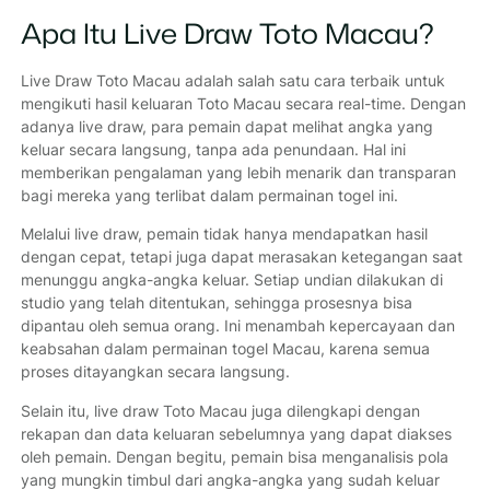
Apa Itu Live Draw Toto Macau?
Live Draw Toto Macau adalah salah satu cara terbaik untuk
mengikuti hasil keluaran Toto Macau secara real-time. Dengan
adanya live draw, para pemain dapat melihat angka yang
keluar secara langsung, tanpa ada penundaan. Hal ini
memberikan pengalaman yang lebih menarik dan transparan
bagi mereka yang terlibat dalam permainan togel ini.
Melalui live draw, pemain tidak hanya mendapatkan hasil
dengan cepat, tetapi juga dapat merasakan ketegangan saat
menunggu angka-angka keluar. Setiap undian dilakukan di
studio yang telah ditentukan, sehingga prosesnya bisa
dipantau oleh semua orang. Ini menambah kepercayaan dan
keabsahan dalam permainan togel Macau, karena semua
proses ditayangkan secara langsung.
Selain itu, live draw Toto Macau juga dilengkapi dengan
rekapan dan data keluaran sebelumnya yang dapat diakses
oleh pemain. Dengan begitu, pemain bisa menganalisis pola
yang mungkin timbul dari angka-angka yang sudah keluar