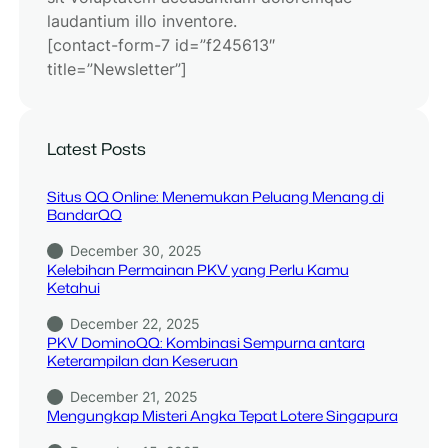
laudantium illo inventore.
[contact-form-7 id=”f245613″
title=”Newsletter”]
Latest Posts
Situs QQ Online: Menemukan Peluang Menang di
BandarQQ
December 30, 2025
Kelebihan Permainan PKV yang Perlu Kamu
Ketahui
December 22, 2025
PKV DominoQQ: Kombinasi Sempurna antara
Keterampilan dan Keseruan
December 21, 2025
Mengungkap Misteri Angka Tepat Lotere Singapura