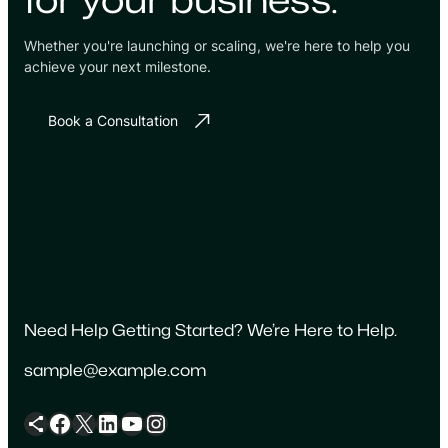
Whether you're launching or scaling, we're here to help you
achieve your next milestone.
Book a Consultation
Need Help Getting Started? We’re Here to Help.
sample@example.com
Share Icon
Facebook
X
LinkedIn
YouTube
Instagram