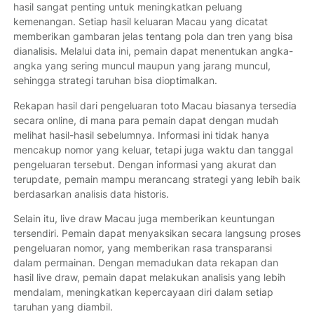
hasil sangat penting untuk meningkatkan peluang
kemenangan. Setiap hasil keluaran Macau yang dicatat
memberikan gambaran jelas tentang pola dan tren yang bisa
dianalisis. Melalui data ini, pemain dapat menentukan angka-
angka yang sering muncul maupun yang jarang muncul,
sehingga strategi taruhan bisa dioptimalkan.
Rekapan hasil dari pengeluaran toto Macau biasanya tersedia
secara online, di mana para pemain dapat dengan mudah
melihat hasil-hasil sebelumnya. Informasi ini tidak hanya
mencakup nomor yang keluar, tetapi juga waktu dan tanggal
pengeluaran tersebut. Dengan informasi yang akurat dan
terupdate, pemain mampu merancang strategi yang lebih baik
berdasarkan analisis data historis.
Selain itu, live draw Macau juga memberikan keuntungan
tersendiri. Pemain dapat menyaksikan secara langsung proses
pengeluaran nomor, yang memberikan rasa transparansi
dalam permainan. Dengan memadukan data rekapan dan
hasil live draw, pemain dapat melakukan analisis yang lebih
mendalam, meningkatkan kepercayaan diri dalam setiap
taruhan yang diambil.