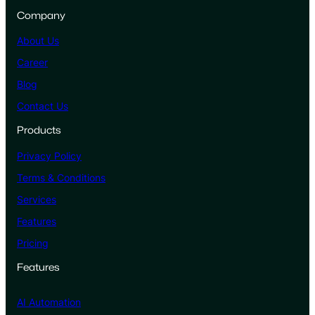
Company
About Us
Career
Blog
Contact Us
Products
Privacy Policy
Terms & Conditions
Services
Features
Pricing
Features
AI Automation