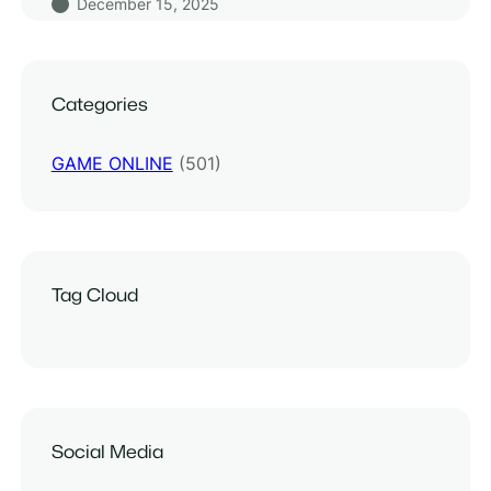
December 15, 2025
Categories
GAME ONLINE
(501)
Tag Cloud
Social Media