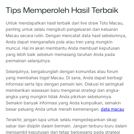
Tips Memperoleh Hasil Terbaik
Untuk mendapatkan hasil terbaik dari live draw Toto Macau,
penting untuk selalu mengikuti pengeluaran dan keluaran
Macau secara rutin. Dengan mencatat data hasil sebelumnya,
Anda dapat menganalisis pola atau tren yang mungkin
muncul. Hal ini akan membantu Anda membuat keputusan
yang lebih baik sebelum memasang taruhan Anda pada
permainan selanjutnya.
Selanjutnya, bergabunglah dengan komunitas atau forum
yang membahas togel Macau. Di sana, Anda dapat berbagi
informasi serta tips dengan pemain lain. Diskusi ini seringkali
memberikan wawasan baru mengenai strategi dan angka-
angka yang mungkin tidak Anda pikirkan sebelumnya.
Semakin banyak informasi yang Anda kumpulkan, semakin
besar peluang Anda untuk meraih kemenangan.
data macau
Terakhir, jangan lupa untuk selalu mengedepankan sikap
sabar dan disiplin dalam bermain. Jangan terburu-buru dalam
mengambil keputusan dan tetap berpegang pada strategi