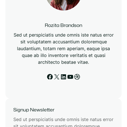
Rozita Brandson
Sed ut perspiciatis unde omnis iste natus error
sit voluptatem accusantium doloremque
laudantium, totam rem aperiam, eaque ipsa
quae ab illo inventore veritatis et quasi
architecto beatae vitae.
Facebook
X
LinkedIn
YouTube
Dribbble
Signup Newsletter
Sed ut perspiciatis unde omnis iste natus error
sit voluptatem accusantium doloremque