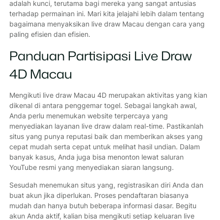
adalah kunci, terutama bagi mereka yang sangat antusias
terhadap permainan ini. Mari kita jelajahi lebih dalam tentang
bagaimana menyaksikan live draw Macau dengan cara yang
paling efisien dan efisien.
Panduan Partisipasi Live Draw
4D Macau
Mengikuti live draw Macau 4D merupakan aktivitas yang kian
dikenal di antara penggemar togel. Sebagai langkah awal,
Anda perlu menemukan website terpercaya yang
menyediakan layanan live draw dalam real-time. Pastikanlah
situs yang punya reputasi baik dan memberikan akses yang
cepat mudah serta cepat untuk melihat hasil undian. Dalam
banyak kasus, Anda juga bisa menonton lewat saluran
YouTube resmi yang menyediakan siaran langsung.
Sesudah menemukan situs yang, registrasikan diri Anda dan
buat akun jika diperlukan. Proses pendaftaran biasanya
mudah dan hanya butuh beberapa informasi dasar. Begitu
akun Anda aktif, kalian bisa mengikuti setiap keluaran live