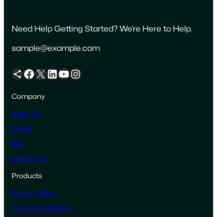
Need Help Getting Started? We’re Here to Help.
sample@example.com
Share Icon
Facebook
X
LinkedIn
YouTube
Instagram
Company
About Us
Career
Blog
Contact Us
Products
Privacy Policy
Terms & Conditions