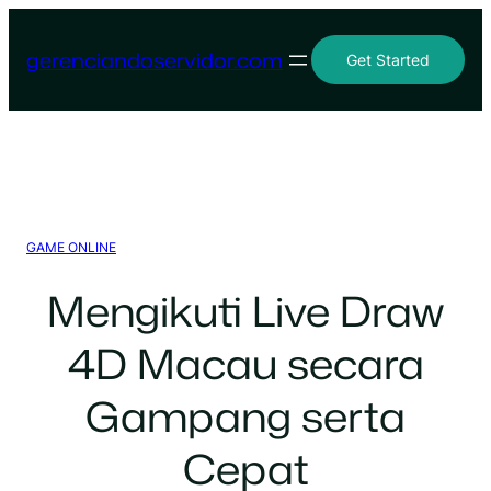
Skip
to
gerenciandoservidor.com
Get Started
content
GAME ONLINE
Mengikuti Live Draw
4D Macau secara
Gampang serta
Cepat