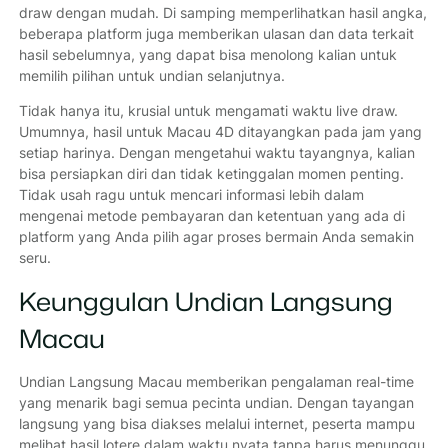
draw dengan mudah. Di samping memperlihatkan hasil angka,
beberapa platform juga memberikan ulasan dan data terkait
hasil sebelumnya, yang dapat bisa menolong kalian untuk
memilih pilihan untuk undian selanjutnya.
Tidak hanya itu, krusial untuk mengamati waktu live draw.
Umumnya, hasil untuk Macau 4D ditayangkan pada jam yang
setiap harinya. Dengan mengetahui waktu tayangnya, kalian
bisa persiapkan diri dan tidak ketinggalan momen penting.
Tidak usah ragu untuk mencari informasi lebih dalam
mengenai metode pembayaran dan ketentuan yang ada di
platform yang Anda pilih agar proses bermain Anda semakin
seru.
Keunggulan Undian Langsung
Macau
Undian Langsung Macau memberikan pengalaman real-time
yang menarik bagi semua pecinta undian. Dengan tayangan
langsung yang bisa diakses melalui internet, peserta mampu
melihat hasil lotere dalam waktu nyata tanpa harus menunggu