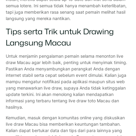
semua lotere. Ini semua tidak hanya menambah keterlibatan,
tapi juga memberikan rasa senang saat pemain melihat hasil
langsung yang mereka nantikan.
Tips serta Trik untuk Drawing
Langsung Macau
Untuk menjamin pengalaman pemain selama menonton live
draw Macau agar lebih baik, penting untuk menyimak timing.
Pastikan Anda menyambungkan perangkat Anda dengan
internet stabil serta cepat sebelum event dimulai. Kalian juga
mampu mengatur notifikasi pada aplikasi maupun situs web
yang menawarkan live draw, supaya Anda tidak ketinggalan
update terkini. Ini akan menolong kalian mendapatkan
informasi yang terbaru tentang live draw toto Macau dan
hasilnya.
Kemudian, masuk dengan komunitas online yang diskusikan
live draw Macau bisa memberikan keuntungan tambahan.
Kalian dapat bertukar data dan tips dari para lainnya yang