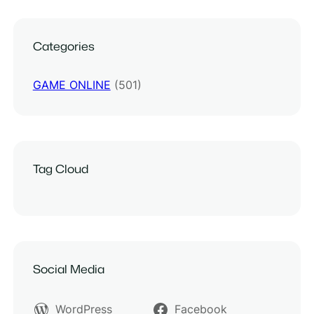
Categories
GAME ONLINE
(501)
Tag Cloud
Social Media
WordPress
Facebook