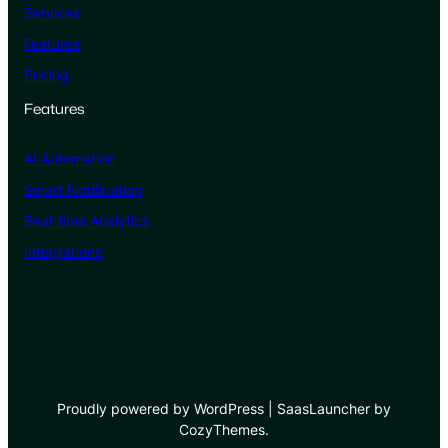
Services
Features
Pricing
Features
AI Automation
Smart Notification
Real-time Analytics
Integrations
Proudly powered by WordPress | SaasLauncher by
CozyThemes.