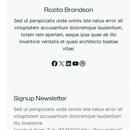
Rozita Brandson
Sed ut perspiciatis unde omnis iste natus error sit
voluptatem accusantium doloremque laudantium,
totam rem aperiam, eaque ipsa quae ab illo
inventore veritatis et quasi architecto beatae
vitae.
Facebook
X
LinkedIn
YouTube
Dribbble
Signup Newsletter
Sed ut perspiciatis unde omnis iste natus error sit
voluptatem accusantium doloremque laudantium
illo inventore.
[contact-form-7 id=”f245613″ title=”Newsletter”]