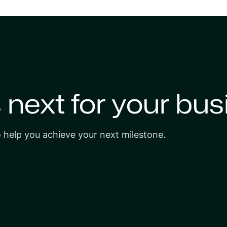
s next for your bus
o help you achieve your next milestone.