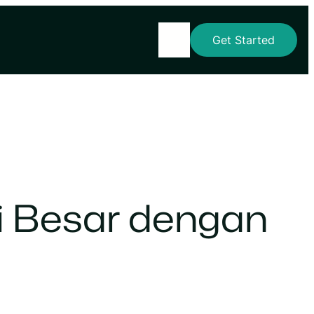
Home
Get Started
i Besar dengan