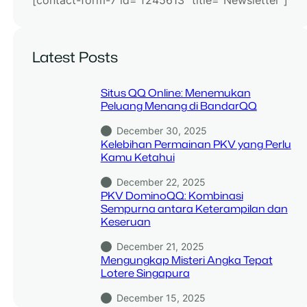
Latest Posts
Situs QQ Online: Menemukan
Peluang Menang di BandarQQ
December 30, 2025
Kelebihan Permainan PKV yang Perlu
Kamu Ketahui
December 22, 2025
PKV DominoQQ: Kombinasi
Sempurna antara Keterampilan dan
Keseruan
December 21, 2025
Mengungkap Misteri Angka Tepat
Lotere Singapura
December 15, 2025