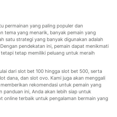
satu permainan yang paling populer dan
an tema yang menarik, banyak pemain yang
h satu strategi yang banyak digunakan adalah
il. Dengan pendekatan ini, pemain dapat menikmati
etapi tetap memiliki peluang untuk meraih
lai dari slot bet 100 hingga slot bet 500, serta
lot dana, dan slot ovo. Kami juga akan menggali
rta memberikan rekomendasi untuk pemain yang
 panduan ini, Anda akan lebih siap untuk
lot online terbaik untuk pengalaman bermain yang