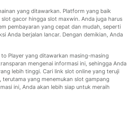
mainan yang ditawarkan. Platform yang baik
i slot gacor hingga slot maxwin. Anda juga harus
tem pembayaran yang cepat dan mudah, seperti
saksi Anda berjalan lancar. Dengan demikian, Anda
n to Player yang ditawarkan masing-masing
transparan mengenai informasi ini, sehingga Anda
lebih tinggi. Cari link slot online yang teruji
ain, terutama yang menemukan slot gampang
i ini, Anda akan lebih siap untuk meraih