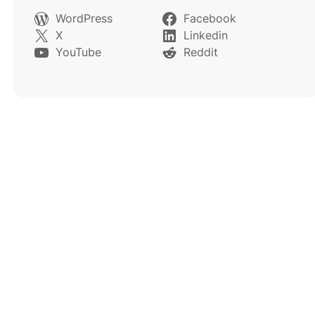
WordPress
Facebook
X
Linkedin
YouTube
Reddit