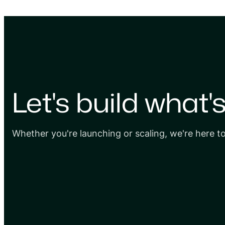
Let's build what'
Whether you're launching or scaling, we're here t