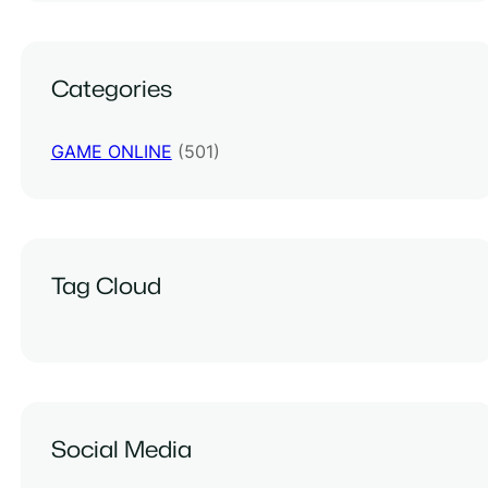
Categories
GAME ONLINE
(501)
Tag Cloud
Social Media