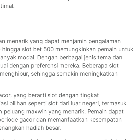
timal.
ihan menarik yang dapat menjamin pengalaman
 100 hingga slot bet 500 memungkinkan pemain untuk
anyak modal. Dengan berbagai jenis tema dan
uai dengan preferensi mereka. Beberapa slot
 menghibur, sehingga semakin meningkatkan
gacor, yang berarti slot dengan tingkat
si pilihan seperti slot dari luar negeri, termasuk
an peluang maxwin yang menarik. Pemain dapat
m periode gacor dan memanfaatkan kesempatan
nangkan hadiah besar.