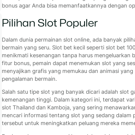
bonus agar Anda bisa memanfaatkannya dengan op
Pilihan Slot Populer
Dalam dunia permainan slot online, ada banyak pil
bermain yang seru. Slot bet kecil seperti slot bet
menikmati kesenangan tanpa harus mengeluarkan b
fitur bonus, pemain dapat menemukan slot yang ses
menyajikan grafis yang memukau dan animasi yang
pengalaman bermain.
Salah satu tipe slot yang banyak dicari adalah slot 
kemenangan tinggi. Dalam kategori ini, terdapat varia
slot Thailand dan Kamboja, yang sering menawark
mencari informasi tentang slot yang sedang dala
tersebut untuk meningkatkan peluang mereka meme