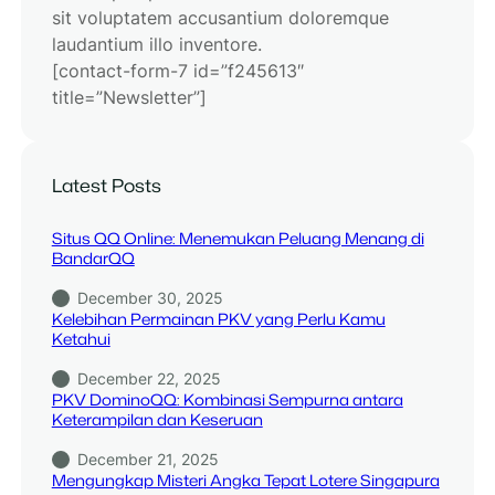
sit voluptatem accusantium doloremque
laudantium illo inventore.
[contact-form-7 id=”f245613″
title=”Newsletter”]
Latest Posts
Situs QQ Online: Menemukan Peluang Menang di
BandarQQ
December 30, 2025
Kelebihan Permainan PKV yang Perlu Kamu
Ketahui
December 22, 2025
PKV DominoQQ: Kombinasi Sempurna antara
Keterampilan dan Keseruan
December 21, 2025
Mengungkap Misteri Angka Tepat Lotere Singapura