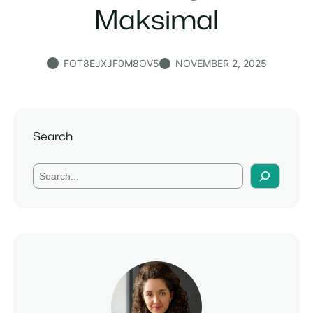
Maksimal
FOT8EJXJF0M8OV5
NOVEMBER 2, 2025
Search
S
e
a
r
c
h