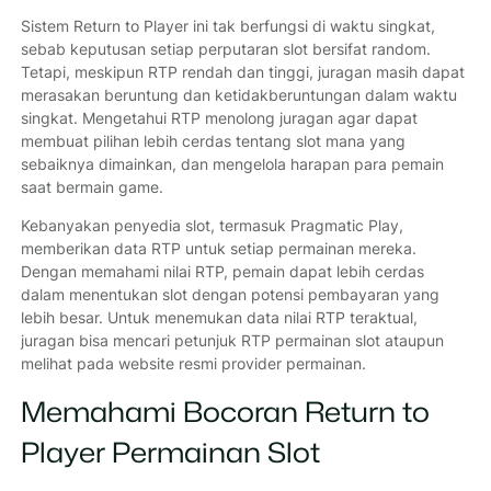
Sistem Return to Player ini tak berfungsi di waktu singkat,
sebab keputusan setiap perputaran slot bersifat random.
Tetapi, meskipun RTP rendah dan tinggi, juragan masih dapat
merasakan beruntung dan ketidakberuntungan dalam waktu
singkat. Mengetahui RTP menolong juragan agar dapat
membuat pilihan lebih cerdas tentang slot mana yang
sebaiknya dimainkan, dan mengelola harapan para pemain
saat bermain game.
Kebanyakan penyedia slot, termasuk Pragmatic Play,
memberikan data RTP untuk setiap permainan mereka.
Dengan memahami nilai RTP, pemain dapat lebih cerdas
dalam menentukan slot dengan potensi pembayaran yang
lebih besar. Untuk menemukan data nilai RTP teraktual,
juragan bisa mencari petunjuk RTP permainan slot ataupun
melihat pada website resmi provider permainan.
Memahami Bocoran Return to
Player Permainan Slot