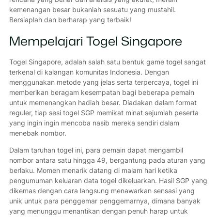
kemenangan besar bukanlah sesuatu yang mustahil.
Bersiaplah dan berharap yang terbaik!
Mempelajari Togel Singapore
Togel Singapore, adalah salah satu bentuk game togel sangat
terkenal di kalangan komunitas Indonesia. Dengan
menggunakan metode yang jelas serta terpercaya, togel ini
memberikan beragam kesempatan bagi beberapa pemain
untuk memenangkan hadiah besar. Diadakan dalam format
reguler, tiap sesi togel SGP memikat minat sejumlah peserta
yang ingin ingin mencoba nasib mereka sendiri dalam
menebak nombor.
Dalam taruhan togel ini, para pemain dapat mengambil
nombor antara satu hingga 49, bergantung pada aturan yang
berlaku. Momen menarik datang di malam hari ketika
pengumuman keluaran data togel dikeluarkan. Hasil SGP yang
dikemas dengan cara langsung menawarkan sensasi yang
unik untuk para penggemar penggemarnya, dimana banyak
yang menunggu menantikan dengan penuh harap untuk