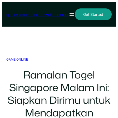
Skip
to
gerenciandoservidor.com
Get Started
content
GAME ONLINE
Ramalan Togel
Singapore Malam Ini:
Siapkan Dirimu untuk
Mendapatkan