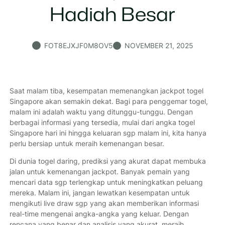
Hadiah Besar
FOT8EJXJF0M8OV5
NOVEMBER 21, 2025
Saat malam tiba, kesempatan memenangkan jackpot togel
Singapore akan semakin dekat. Bagi para penggemar togel,
malam ini adalah waktu yang ditunggu-tunggu. Dengan
berbagai informasi yang tersedia, mulai dari angka togel
Singapore hari ini hingga keluaran sgp malam ini, kita hanya
perlu bersiap untuk meraih kemenangan besar.
Di dunia togel daring, prediksi yang akurat dapat membuka
jalan untuk kemenangan jackpot. Banyak pemain yang
mencari data sgp terlengkap untuk meningkatkan peluang
mereka. Malam ini, jangan lewatkan kesempatan untuk
mengikuti live draw sgp yang akan memberikan informasi
real-time mengenai angka-angka yang keluar. Dengan
rencana yang benar dan analisis yang akurat, meraih