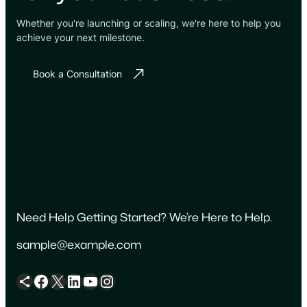
Whether you're launching or scaling, we're here to help you
achieve your next milestone.
Book a Consultation
Need Help Getting Started? We’re Here to Help.
sample@example.com
Share Icon
Facebook
X
LinkedIn
YouTube
Instagram