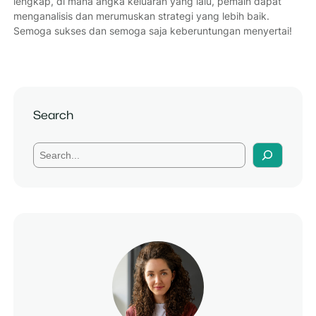
lengkap, di mana angka keluaran yang lalu, pemain dapat
menganalisis dan merumuskan strategi yang lebih baik.
Semoga sukses dan semoga saja keberuntungan menyertai!
Search
S
e
a
r
c
h